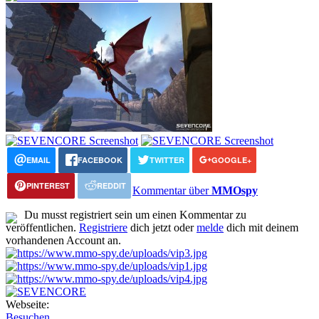
EMAIL
FACEBOOK
TWITTER
GOOGLE+
PINTEREST
REDDIT
Kommentar über
MMOspy
Du musst registriert sein um einen Kommentar zu
veröffentlichen.
Registriere
dich jetzt oder
melde
dich mit deinem
vorhandenen Account an.
Webseite:
Besuchen