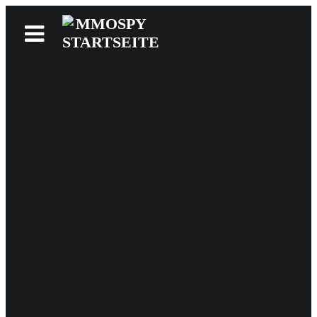
News
Reviews
Games
Videos
MMOwiki