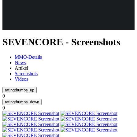
Weiteres
SEVENCORE - Screenshots
Follow us
MMO-Details
News
Artikel
Screenshots
Videos
0
Anmelden
0