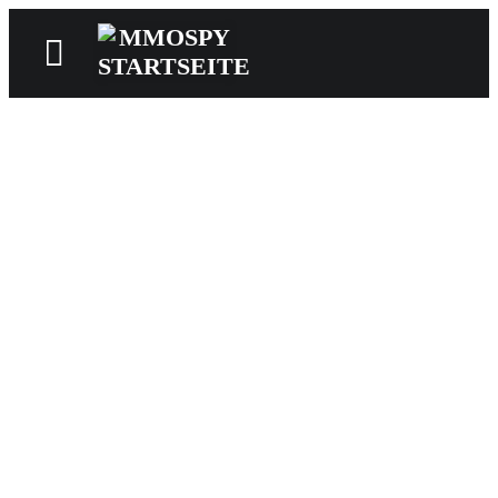
News
Reviews
Games
Videos
MMOwiki