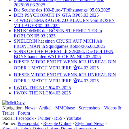
2025!
05.03.2025
Die Seuche des 100-Euro-"Frühzugangs"
05.03.2025
DER PSYCHOPATH IN GTA RP
05.03.2025
14 WEGE SMARAGDE ZU KLAUEN vom BÖSEN
VILLAGER!
05.03.2025
ENTKOMME der BÖSEN STIEFMUTTER in
ROBLOX!
05.03.2025
SPIELERIN hat einen CRUSH AUF MICH Als
FRONTMAN in Squidgames Roblox!
05.03.2025
SONS OF THE FOREST 🌲 S2E094: Die GOLDEN
BOYS bauen den WALK OF PAIN
05.03.2025
DIESES VIDEO ENDET WENN ICH UNREAL BIN
ODER 1 MATCH VERLIERE 🏆
04.03.2025
DIESES VIDEO ENDET WENN ICH UNREAL BIN
ODER 1 MATCH VERLIERE 🏆
04.03.2025
I WON THE NLC!
04.03.2025
I WON THE NLC!
04.03.2025
Navigation:
News
·
Artikel
·
MMObase
·
Screenshots
·
Videos &
Trailer
·
Forum
Social:
Facebook
·
Twitter
·
RSS
·
Youtube
Partner:
Presseportal
·
Rezepte Online
·
Style und News
·
Kontakt
·
Jobs
·
Datenschutzerklärung
·
Impressum