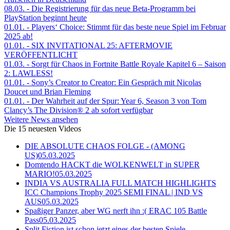
08.03.
- Die Registrierung für das neue Beta-Programm bei
PlayStation beginnt heute
01.01.
- Players‘ Choice: Stimmt für das beste neue Spiel im Februar
2025 ab!
01.01.
- SIX INVITATIONAL 25: AFTERMOVIE
VERÖFFENTLICHT
01.03.
- Sorgt für Chaos in Fortnite Battle Royale Kapitel 6 – Saison
2: LAWLESS!
01.01.
- Sony’s Creator to Creator: Ein Gespräch mit Nicolas
Doucet und Brian Fleming
01.01.
- Der Wahrheit auf der Spur: Year 6, Season 3 von Tom
Clancy’s The Division® 2 ab sofort verfügbar
Weitere News ansehen
Die 15 neuesten Videos
DIE ABSOLUTE CHAOS FOLGE - (AMONG
US)
05.03.2025
Domtendo HACKT die WOLKENWELT in SUPER
MARIO!
05.03.2025
INDIA VS AUSTRALIA FULL MATCH HIGHLIGHTS
ICC Champions Trophy 2025 SEMI FINAL | IND VS
AUS
05.03.2025
Spaßiger Panzer, aber WG nerft ihn :( ERAC 105 Battle
Pass
05.03.2025
Split Fiction ist schon jetzt eines der besten Spiele