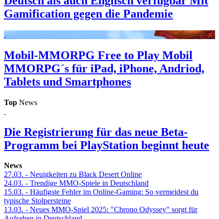
Deutsch als auch Englisch verfügbar
Mit
Gamification gegen die Pandemie
Mobil-MMORPG
Free to Play Mobil
MMORPG´s für iPad, iPhone, Andriod,
Tablets und Smartphones
Top
News
Die Registrierung für das neue Beta-
Programm bei PlayStation beginnt heute
News
27.03.
- Neuigkeiten zu Black Desert Online
24.03.
- Trendige MMO-Spiele in Deutschland
15.03.
- Häufigste Fehler im Online-Gaming: So vermeidest du
typische Stolpersteine
13.03.
- Neues MMO-Spiel 2025: "Chrono Odyssey" sorgt für
Aufsehen in Deutschland