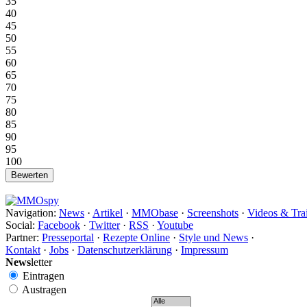
35
40
45
50
55
60
65
70
75
80
85
90
95
100
Navigation:
News
·
Artikel
·
MMObase
·
Screenshots
·
Videos & Trai
Social:
Facebook
·
Twitter
·
RSS
·
Youtube
Partner:
Presseportal
·
Rezepte Online
·
Style und News
·
Kontakt
·
Jobs
·
Datenschutzerklärung
·
Impressum
News
letter
Eintragen
Austragen