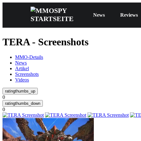
News
Reviews
TERA - Screenshots
MMO-Details
News
Artikel
Screenshots
Videos
0
0