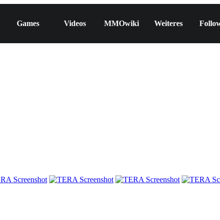
Games
Videos
MMOwiki
Weiteres
Follo