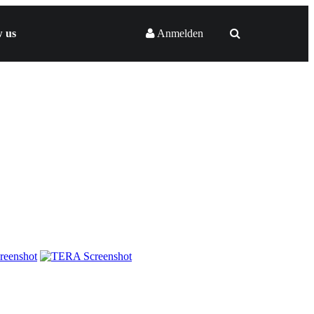
w us
Anmelden