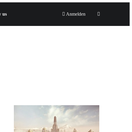
w us
Anmelden