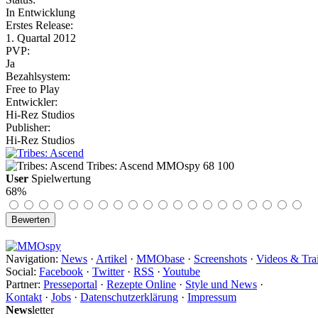
In Entwicklung
Erstes Release:
1. Quartal 2012
PVP:
Ja
Bezahlsystem:
Free to Play
Entwickler:
Hi-Rez Studios
Publisher:
Hi-Rez Studios
Tribes: Ascend
MMOspy
68
100
User
Spielwertung
68%
Navigation:
News
·
Artikel
·
MMObase
·
Screenshots
·
Videos & Trai
Social:
Facebook
·
Twitter
·
RSS
·
Youtube
Partner:
Presseportal
·
Rezepte Online
·
Style und News
·
Kontakt
·
Jobs
·
Datenschutzerklärung
·
Impressum
News
letter