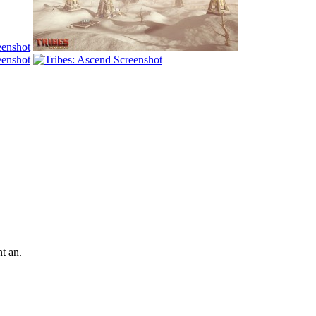
t an.