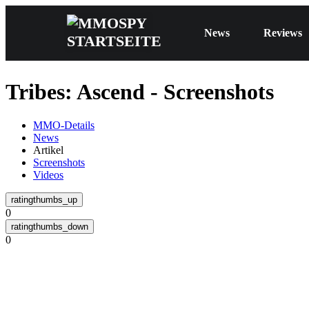
News
Reviews
Tribes: Ascend - Screenshots
MMO-Details
News
Artikel
Screenshots
Videos
0
0