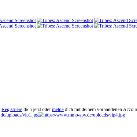
.
Registriere
dich jetzt oder
melde
dich mit deinem vorhandenen Accoun