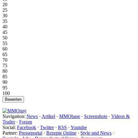
20
25
30
35
40
45
50
55
60
65
70
75
80
85
90
95
100
Navigation:
News
·
Artikel
·
MMObase
·
Screenshots
·
Videos &
Trailer
·
Forum
Social:
Facebook
·
Twitter
·
RSS
·
Youtube
Partner:
Presseportal
·
Rezepte Online
·
Style und News
·