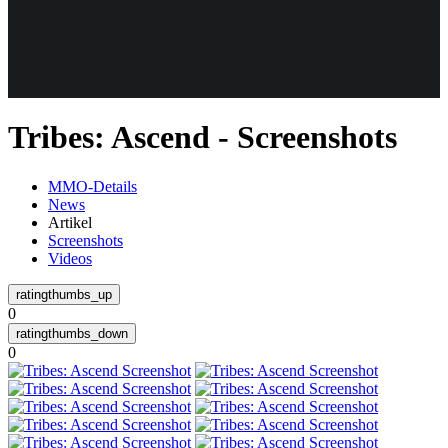
Weiteres
Tribes: Ascend - Screenshots
Follow us
MMO-Details
News
Artikel
Screenshots
Videos
0
Anmelden
0