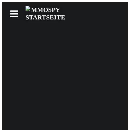
News
Reviews
Games
Videos
MMOwiki