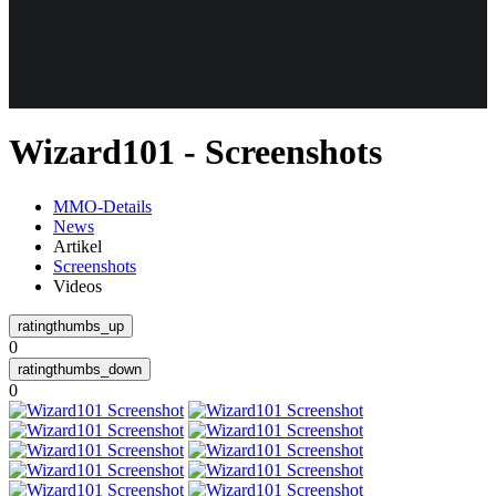
Weiteres
Wizard101 - Screenshots
Follow us
MMO-Details
News
Artikel
Screenshots
Videos
0
Anmelden
0