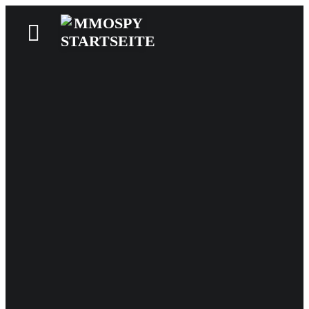
News
Reviews
Games
Videos
MMOwiki