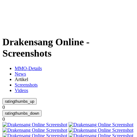
Weiteres
Drakensang Online -
Follow us
Screenshots
MMO-Details
News
Artikel
Screenshots
Videos
Anmelden
0
0