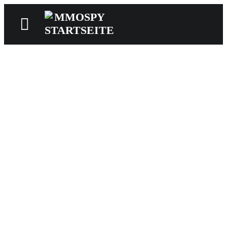
News
Reviews
Games
Videos
MMOwiki