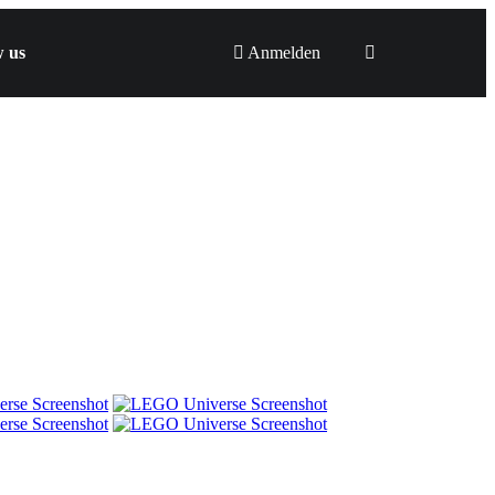
w us
Anmelden