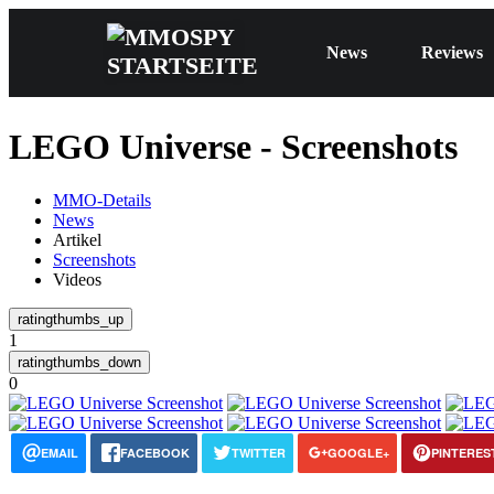
News
Reviews
LEGO Universe - Screenshots
MMO-Details
News
Artikel
Screenshots
Videos
1
0
EMAIL
FACEBOOK
TWITTER
GOOGLE+
PINTERES