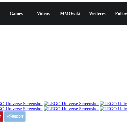
Games
Videos
MMOwiki
Weiteres
Follo
T
REDDIT