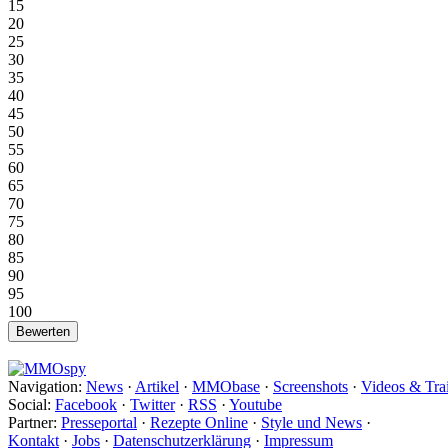
15
20
25
30
35
40
45
50
55
60
65
70
75
80
85
90
95
100
Navigation:
News
·
Artikel
·
MMObase
·
Screenshots
·
Videos & Trai
Social:
Facebook
·
Twitter
·
RSS
·
Youtube
Partner:
Presseportal
·
Rezepte Online
·
Style und News
·
Kontakt
·
Jobs
·
Datenschutzerklärung
·
Impressum