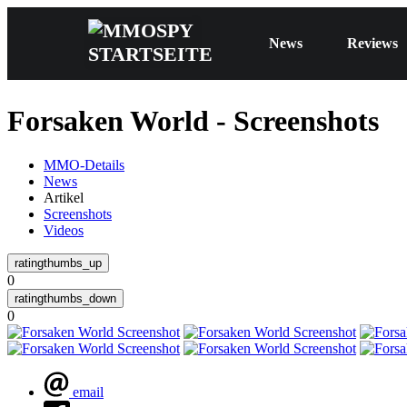
News
Reviews
Forsaken World - Screenshots
MMO-Details
News
Artikel
Screenshots
Videos
0
0
email