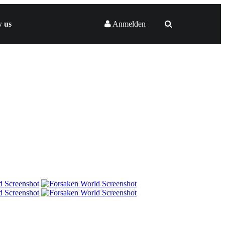
w us
Anmelden