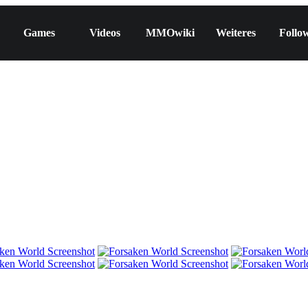
Games
Videos
MMOwiki
Weiteres
Follo