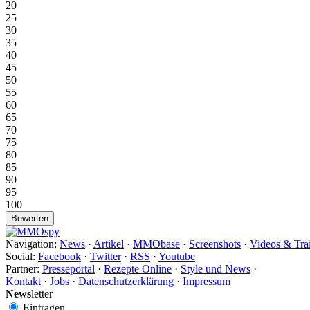
20
25
30
35
40
45
50
55
60
65
70
75
80
85
90
95
100
Navigation:
News
·
Artikel
·
MMObase
·
Screenshots
·
Videos & Trai
Social:
Facebook
·
Twitter
·
RSS
·
Youtube
Partner:
Presseportal
·
Rezepte Online
·
Style und News
·
Kontakt
·
Jobs
·
Datenschutzerklärung
·
Impressum
News
letter
Eintragen