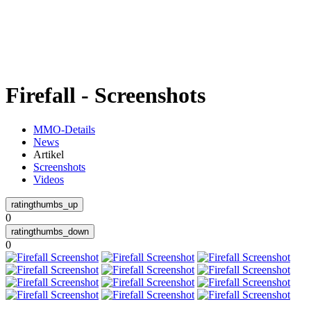
Weiteres
Firefall - Screenshots
Follow us
MMO-Details
News
Artikel
Screenshots
Videos
0
Anmelden
0