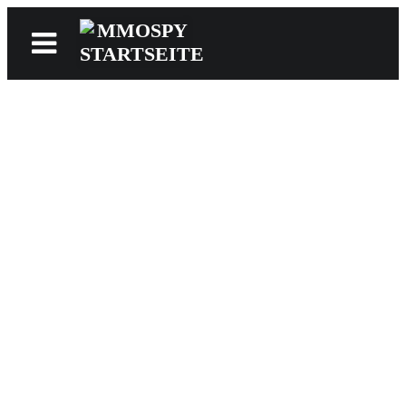
News
Reviews
Games
Videos
MMOwiki