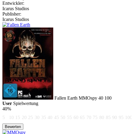
Entwickler:
Icarus Studios
Publisher:
Icarus Studios
Fallen Earth
MMOspy
40
100
User
Spielwertung
40%
5
10
15
20
25
30
35
40
45
50
55
60
65
70
75
80
85
90
95
100