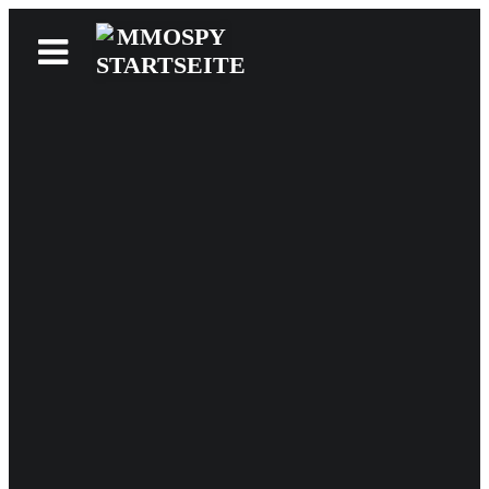
News
Reviews
Games
Videos
MMOwiki