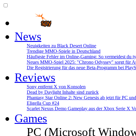
News
Neuigkeiten zu Black Desert Online
Trendige MMO-Spiele in Deutschland
Häufigste Fehler im Online-Gaming: So vermeidest du ty
Neues MMO-Spiel 2025: "Chrono Odyssey" sorgt für Au
Die Registrierung für das neue Beta-Programm bei PlayS
Reviews
Sony entfernt X von Konsolen
Dead by Daylight Inhalte sind zurück
Phantasy Star Online 2: New Genesis ab jetzt für PC un
Eligella Cup #24
Scarlet Nexus Demo Gameplay aus der Xbox Serie X Ve
Games
PC (Microsoft Windo