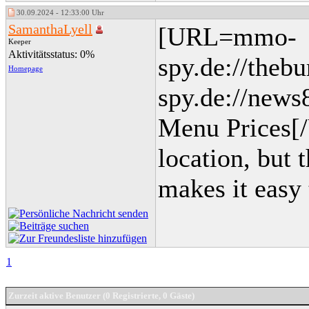
30.09.2024 - 12:33:00 Uhr
SamanthaLyell
[URL=mmo-
Keeper
Aktivitätsstatus: 0%
spy.de://theb
Homepage
spy.de://new
Menu Prices[
location, but
makes it easy
1
Zurzeit aktive Benutzer (0 Registrierte, 0 Gäste)