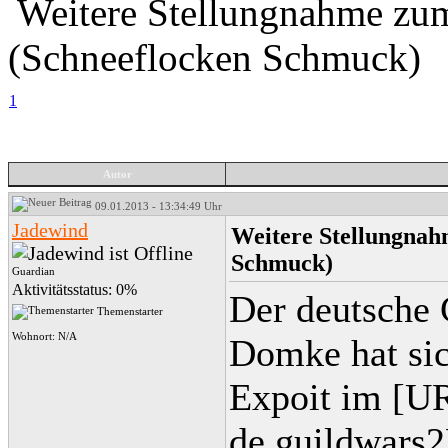
Weitere Stellungnahme zum
(Schneeflocken Schmuck)
1
Autor
09.01.2013 - 13:34:49 Uhr
Jadewind
Weitere Stellungnah
Schmuck)
Guardian
Aktivitätsstatus: 0%
Der deutsch
Themenstarter
Wohnort: N/A
Domke hat si
Expoit im [U
de.guildwars