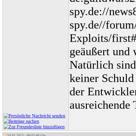
spy.de://new
spy.de//foru
Exploits/fir
geäußert und 
Natürlich sin
keiner Schuld
der Entwickle
ausreichende 
10.01.2013 - 08:02:48 Uhr