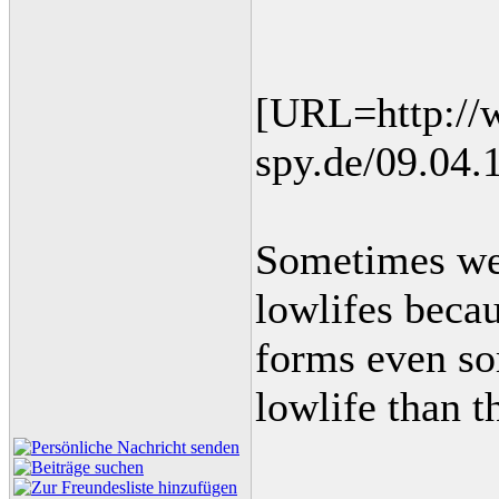
[URL=http:/
spy.de/09.04
Sometimes we
lowlifes becau
forms even so
lowlife than t