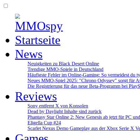
News
Neuigkeiten zu Black Desert Online
Trendige MMO-Spiele in Deutschland
Häufigste Fehler im Online-Gaming: So vermeidest du ty
Neues MMO-Spiel 2025: "Chrono Odyssey" sorgt für Au
Die Registrierung für das neue Beta-Programm bei PlayS
Reviews
Sony entfernt X von Konsolen
Dead by Daylight Inhalte sind zurück
Phantasy Star Online 2: New Genesis ab jetzt für PC un
Eligella Cup #24
Scarlet Nexus Demo Gameplay aus der Xbox Serie X Ve
Games