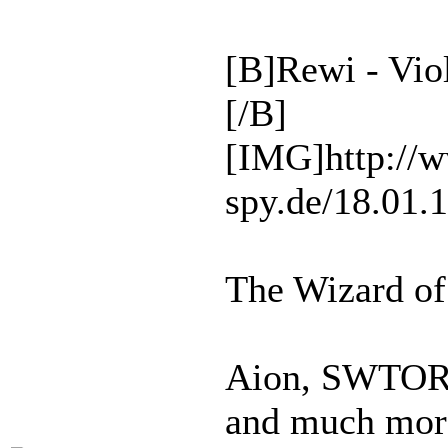
[B]Rewi - Vio
[/B]
[IMG]http://
spy.de/18.01.
The Wizard of
Aion, SWTOR,
and much more