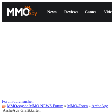
News
Reviews
Games
Vide
Forum durchsuchen
MMO-spy.de MMO NEWS Forum
»
MMO-Foren
»
ArcheAge
ArcheAge-Grafikkarten