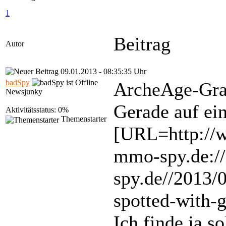
1
Beitrag
Autor
09.01.2013 - 08:35:35 Uhr
badSpy
ArcheAge-Gra
Newsjunky
Gerade auf ei
Aktivitätsstatus: 0%
Themenstarter
[URL=http://
mmo-spy.de:
spy.de//2013/
spotted-with-
Ich finde ja s