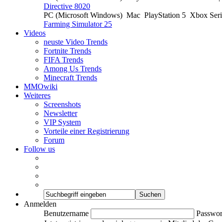
Directive 8020
PC (Microsoft Windows)
Mac
PlayStation 5
Xbox Ser
Farming Simulator 25
Videos
neuste Video Trends
Fortnite Trends
FIFA Trends
Among Us Trends
Minecraft Trends
MMOwiki
Weiteres
Screenshots
Newsletter
VIP System
Vorteile einer Registrierung
Forum
Follow us
Anmelden
Benutzername
Passwor