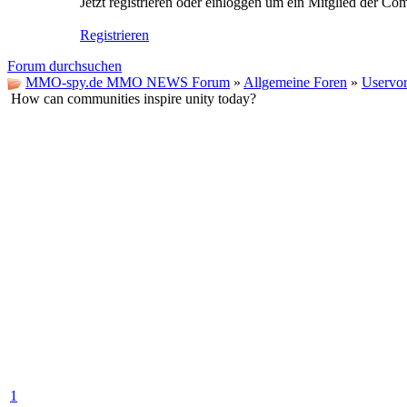
Jetzt registrieren oder einloggen um ein Mitglied der C
Registrieren
Forum durchsuchen
MMO-spy.de MMO NEWS Forum
»
Allgemeine Foren
»
Uservor
How can communities inspire unity today?
1