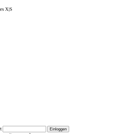
ies X|S
t