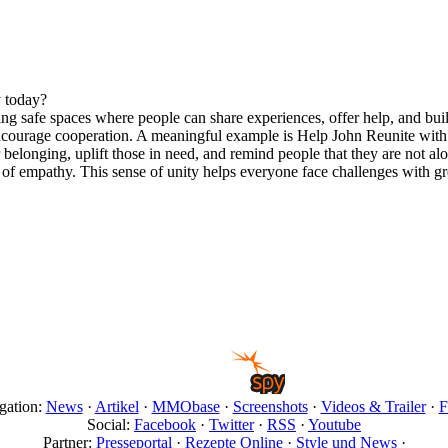
 today?
ing safe spaces where people can share experiences, offer help, and bui
ncourage cooperation. A meaningful example is Help John Reunite with
 belonging, uplift those in need, and remind people that they are not a
 of empathy. This sense of unity helps everyone face challenges with g
gation:
News
·
Artikel
·
MMObase
·
Screenshots
·
Videos & Trailer
·
F
Social:
Facebook
·
Twitter
·
RSS
·
Youtube
Partner:
Presseportal
·
Rezepte Online
·
Style und News
·