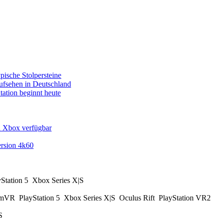
pische Stolpersteine
fsehen in Deutschland
tation beginnt heute
d Xbox verfügbar
rsion 4k60
yStation 5
Xbox Series X|S
amVR
PlayStation 5
Xbox Series X|S
Oculus Rift
PlayStation VR2
|S