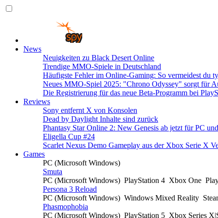
News
Neuigkeiten zu Black Desert Online
Trendige MMO-Spiele in Deutschland
Häufigste Fehler im Online-Gaming: So vermeidest du ty
Neues MMO-Spiel 2025: "Chrono Odyssey" sorgt für Au
Die Registrierung für das neue Beta-Programm bei PlayS
Reviews
Sony entfernt X von Konsolen
Dead by Daylight Inhalte sind zurück
Phantasy Star Online 2: New Genesis ab jetzt für PC un
Eligella Cup #24
Scarlet Nexus Demo Gameplay aus der Xbox Serie X Ve
Games
PC (Microsoft Windows)
Smuta
PC (Microsoft Windows)
PlayStation 4
Xbox One
Pla
Persona 3 Reload
PC (Microsoft Windows)
Windows Mixed Reality
Ste
Phasmophobia
PC (Microsoft Windows)
PlayStation 5
Xbox Series X