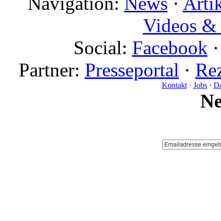
Navigation:
News
·
Arti
Videos & 
Social:
Facebook
Partner:
Presseportal
·
Rez
Kontakt
·
Jobs
·
Da
N