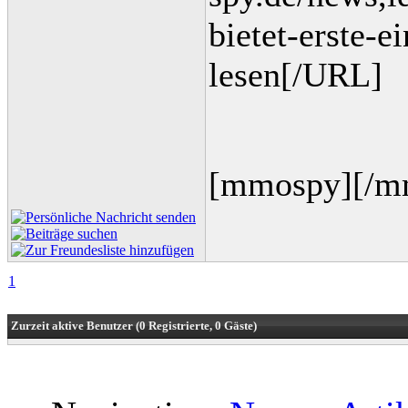
bietet-erste-
lesen[/URL]
[mmospy][/m
1
Zurzeit aktive Benutzer (0 Registrierte, 0 Gäste)