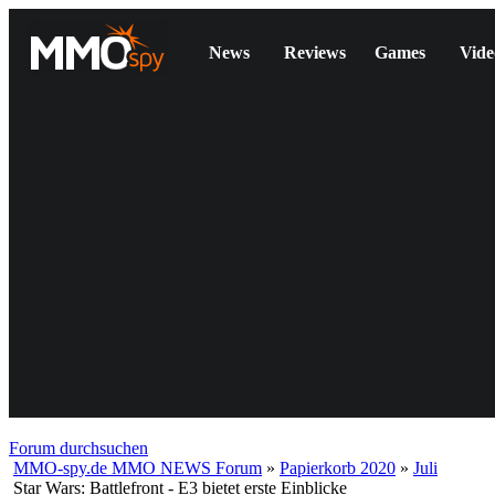
News
Reviews
Games
Vide
Forum durchsuchen
MMO-spy.de MMO NEWS Forum
»
Papierkorb 2020
»
Juli
Star Wars: Battlefront - E3 bietet erste Einblicke