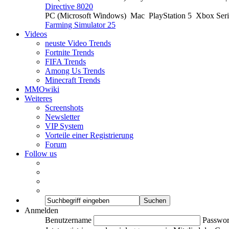
Directive 8020
PC (Microsoft Windows)
Mac
PlayStation 5
Xbox Ser
Farming Simulator 25
Videos
neuste Video Trends
Fortnite Trends
FIFA Trends
Among Us Trends
Minecraft Trends
MMOwiki
Weiteres
Screenshots
Newsletter
VIP System
Vorteile einer Registrierung
Forum
Follow us
Anmelden
Benutzername
Passwor