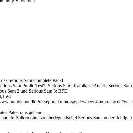
ommunity zu werden.
s das Serious Sam Complete Pack!
Serious Sam Public Test2, Serious Sam: Kamikaze Attack, Serious S
rious Sam 2 und Serious Sam 3: BFE!
3,15€!
ww.humblebundlePresseportal mmo-spy.de://news8mmo-spy.de//week
tes Paket raus gehaun.
sprich: Ballern ohne zu überlegen ist bei Serious Sam an der richtigen