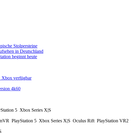
pische Stolpersteine
fsehen in Deutschland
tation beginnt heute
d Xbox verfügbar
rsion 4k60
yStation 5
Xbox Series X|S
amVR
PlayStation 5
Xbox Series X|S
Oculus Rift
PlayStation VR2
|S