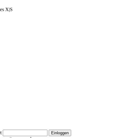
ies X|S
t