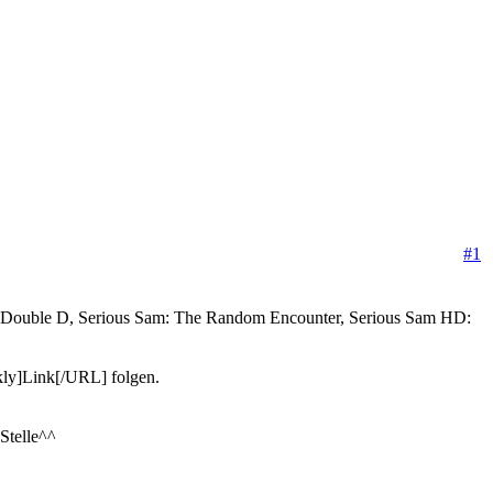
#1
am Double D, Serious Sam: The Random Encounter, Serious Sam HD:
ly]Link[/URL] folgen.
 Stelle^^