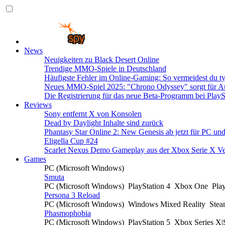
News
Neuigkeiten zu Black Desert Online
Trendige MMO-Spiele in Deutschland
Häufigste Fehler im Online-Gaming: So vermeidest du ty
Neues MMO-Spiel 2025: "Chrono Odyssey" sorgt für Au
Die Registrierung für das neue Beta-Programm bei PlayS
Reviews
Sony entfernt X von Konsolen
Dead by Daylight Inhalte sind zurück
Phantasy Star Online 2: New Genesis ab jetzt für PC un
Eligella Cup #24
Scarlet Nexus Demo Gameplay aus der Xbox Serie X Ve
Games
PC (Microsoft Windows)
Smuta
PC (Microsoft Windows)
PlayStation 4
Xbox One
Pla
Persona 3 Reload
PC (Microsoft Windows)
Windows Mixed Reality
Ste
Phasmophobia
PC (Microsoft Windows)
PlayStation 5
Xbox Series X