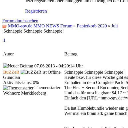
Jetzt registrieren oder einloggen um ein Mitglied der C
Registrieren
Forum durchsuchen
MMO-spy.de MMO NEWS Forum
»
Papierkorb 2020
»
Juli
Schnäppie Schnäppie Schnäppie!
1
Autor
Beitrag
07.06.2013 - 04:20:14 Uhr
BuZZeR
Schnäppie Schnäppie Schnäppie!
Guardian
Heute bzw. für diese Woche gibt e
Aktivitätsstatus: 0%
Enthalten in dem Complete Pack: 
Themenstarter
The First + Second Encounter, Se
Und das für unschlagbare $4,17 ~ 
Wohnort: Markkleeberg
Einfach den [URL=mmo-spy.de://w
Da hat Humblebundle wieder ein gu
Wer mal ein brain afk game brauch, 