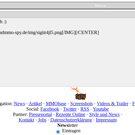
Beitrag
h :)
dmmo-spy.de/img/sigiir4jl5.png[/IMG][/CENTER]
gation:
News
·
Artikel
·
MMObase
·
Screenshots
·
Videos & Trailer
·
F
Social:
Facebook
·
Twitter
·
RSS
·
Youtube
Partner:
Presseportal
·
Rezepte Online
·
Style und News
·
Kontakt
·
Jobs
·
Datenschutzerklärung
·
Impressum
News
letter
Eintragen