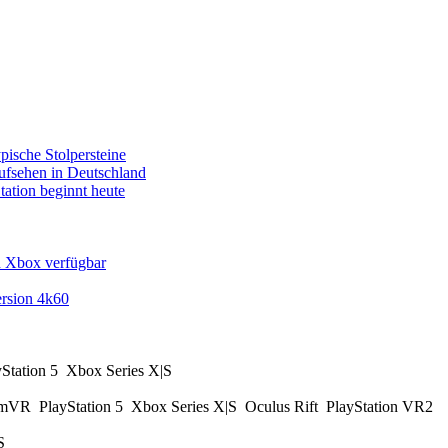
pische Stolpersteine
fsehen in Deutschland
tation beginnt heute
d Xbox verfügbar
rsion 4k60
yStation 5
Xbox Series X|S
amVR
PlayStation 5
Xbox Series X|S
Oculus Rift
PlayStation VR2
|S