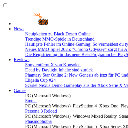
News
Neuigkeiten zu Black Desert Online
Trendige MMO-Spiele in Deutschland
Häufigste Fehler im Online-Gaming: So vermeidest du ty
Neues MMO-Spiel 2025: "Chrono Odyssey" sorgt für Au
Die Registrierung für das neue Beta-Programm bei PlayS
Reviews
Sony entfernt X von Konsolen
Dead by Daylight Inhalte sind zurück
Phantasy Star Online 2: New Genesis ab jetzt für PC un
Eligella Cup #24
Scarlet Nexus Demo Gameplay aus der Xbox Serie X Ve
Games
PC (Microsoft Windows)
Smuta
PC (Microsoft Windows)
PlayStation 4
Xbox One
Pla
Persona 3 Reload
PC (Microsoft Windows)
Windows Mixed Reality
Ste
Phasmophobia
PC (Microsoft Windows)
PlayStation 5
Xbox Series X