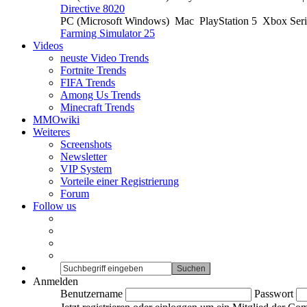
Directive 8020
PC (Microsoft Windows)
Mac
PlayStation 5
Xbox Ser
Farming Simulator 25
Videos
neuste Video Trends
Fortnite Trends
FIFA Trends
Among Us Trends
Minecraft Trends
MMOwiki
Weiteres
Screenshots
Newsletter
VIP System
Vorteile einer Registrierung
Forum
Follow us
Anmelden
Benutzername
Passwort