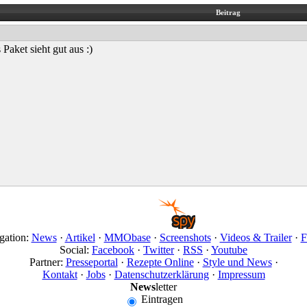
Beitrag
 Paket sieht gut aus :)
gation:
News
·
Artikel
·
MMObase
·
Screenshots
·
Videos & Trailer
·
F
Social:
Facebook
·
Twitter
·
RSS
·
Youtube
Partner:
Presseportal
·
Rezepte Online
·
Style und News
·
Kontakt
·
Jobs
·
Datenschutzerklärung
·
Impressum
News
letter
Eintragen