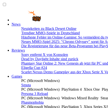
News
Neuigkeiten zu Black Desert Online
Trendige MMO-Spiele in Deutschland
Häufigste Fehler im Online-Gaming: So vermeidest du ty
Neues MMO-Spiel 2025: "Chrono Odyssey" sorgt für Au
Die Registrierung für das neue Beta-Programm bei PlayS
Reviews
Sony entfernt X von Konsolen
Dead by Daylight Inhalte sind zurück
Phantasy Star Online 2: New Genesis ab jetzt für PC un
Eligella Cup #24
Scarlet Nexus Demo Gameplay aus der Xbox Serie X Ve
Games
PC (Microsoft Windows)
Smuta
PC (Microsoft Windows)
PlayStation 4
Xbox One
Pla
Persona 3 Reload
PC (Microsoft Windows)
Windows Mixed Reality
Ste
Phasmophobia
PC (Microsoft Windows)
PlayStation 5
Xbox Series X