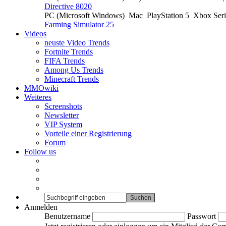
Directive 8020
PC (Microsoft Windows)
Mac
PlayStation 5
Xbox Ser
Farming Simulator 25
Videos
neuste Video Trends
Fortnite Trends
FIFA Trends
Among Us Trends
Minecraft Trends
MMOwiki
Weiteres
Screenshots
Newsletter
VIP System
Vorteile einer Registrierung
Forum
Follow us
Anmelden
Benutzername
Passwort