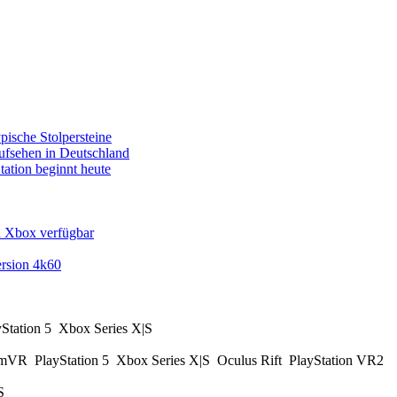
pische Stolpersteine
fsehen in Deutschland
tation beginnt heute
d Xbox verfügbar
rsion 4k60
yStation 5
Xbox Series X|S
amVR
PlayStation 5
Xbox Series X|S
Oculus Rift
PlayStation VR2
|S