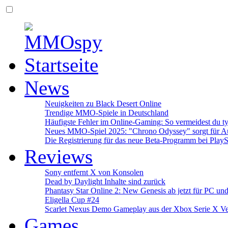
News
Neuigkeiten zu Black Desert Online
Trendige MMO-Spiele in Deutschland
Häufigste Fehler im Online-Gaming: So vermeidest du ty
Neues MMO-Spiel 2025: "Chrono Odyssey" sorgt für Au
Die Registrierung für das neue Beta-Programm bei PlayS
Reviews
Sony entfernt X von Konsolen
Dead by Daylight Inhalte sind zurück
Phantasy Star Online 2: New Genesis ab jetzt für PC un
Eligella Cup #24
Scarlet Nexus Demo Gameplay aus der Xbox Serie X Ve
Games