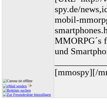
spy.de/news,
mobil-mmorpgs
smartphones.h
MMORPG´s für
und Smartpho
___________
[mmospy][/m