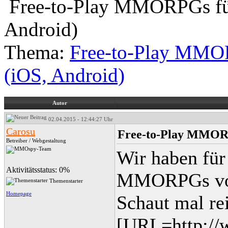
Free-to-Play MMORPGs für
Android)
Thema:
Free-to-Play MMOR
(iOS, Android)
Autor
02.04.2015 - 12:44:27 Uhr
Carosu
Free-to-Play MMORP
Betreiber / Webgestaltung
Wir haben für 
Aktivitätsstatus: 0%
MMORPGs vorg
Themenstarter
Homepage
Schaut mal re
[URL=http:/