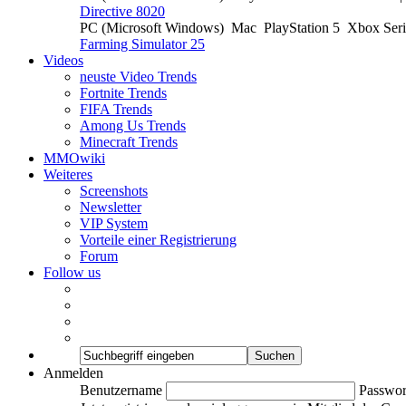
Directive 8020
PC (Microsoft Windows)
Mac
PlayStation 5
Xbox Ser
Farming Simulator 25
Videos
neuste Video Trends
Fortnite Trends
FIFA Trends
Among Us Trends
Minecraft Trends
MMOwiki
Weiteres
Screenshots
Newsletter
VIP System
Vorteile einer Registrierung
Forum
Follow us
Anmelden
Benutzername
Passwor