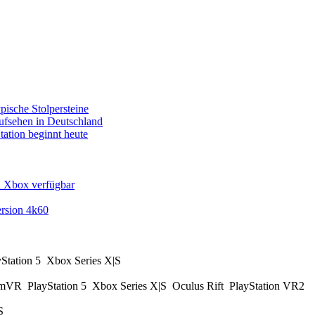
pische Stolpersteine
fsehen in Deutschland
tation beginnt heute
d Xbox verfügbar
rsion 4k60
yStation 5
Xbox Series X|S
amVR
PlayStation 5
Xbox Series X|S
Oculus Rift
PlayStation VR2
|S