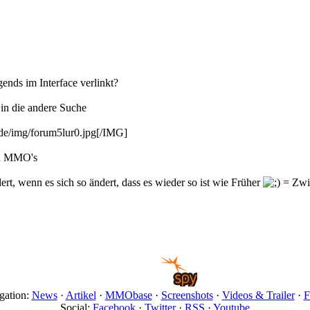
gends im Interface verlinkt?
 in die andere Suche
e/img/forum5lur0.jpg[/IMG]
in MMO's
dert, wenn es sich so ändert, dass es wieder so ist wie Früher
gation:
News
·
Artikel
·
MMObase
·
Screenshots
·
Videos & Trailer
·
F
Social:
Facebook
·
Twitter
·
RSS
·
Youtube