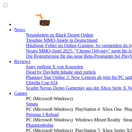
News
Neuigkeiten zu Black Desert Online
Trendige MMO-Spiele in Deutschland
Häufigste Fehler im Online-Gaming: So vermeidest du ty
Neues MMO-Spiel 2025: "Chrono Odyssey" sorgt für Au
Die Registrierung für das neue Beta-Programm bei PlayS
Reviews
Sony entfernt X von Konsolen
Dead by Daylight Inhalte sind zurück
Phantasy Star Online 2: New Genesis ab jetzt für PC un
Eligella Cup #24
Scarlet Nexus Demo Gameplay aus der Xbox Serie X Ve
Games
PC (Microsoft Windows)
Smuta
PC (Microsoft Windows)
PlayStation 4
Xbox One
Pla
Persona 3 Reload
PC (Microsoft Windows)
Windows Mixed Reality
Ste
Phasmophobia
PC (Microsoft Windows)
PlayStation 5
Xbox Series X