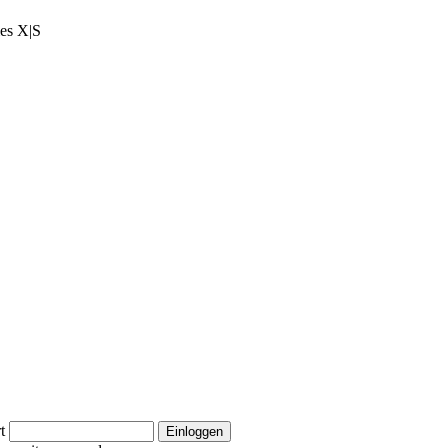
ies X|S
t