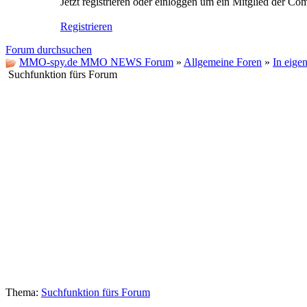
Jetzt registrieren oder einloggen um ein Mitglied der C
Registrieren
Forum durchsuchen
MMO-spy.de MMO NEWS Forum
»
Allgemeine Foren
»
In eige
Suchfunktion fürs Forum
Thema:
Suchfunktion fürs Forum