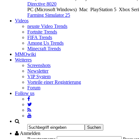
Directive 8020
PC (Microsoft Windows)
Mac
PlayStation 5
Xbox Ser
Farming Simulator 25
Videos
neuste Video Trends
Fortnite Trends
FIFA Trends
Among Us Trends
Minecraft Trends
MMOwiki
Weiteres
Screenshots
Newsletter
VIP System
Vorteile einer Registrierung
Forum
Follow us
Anmelden