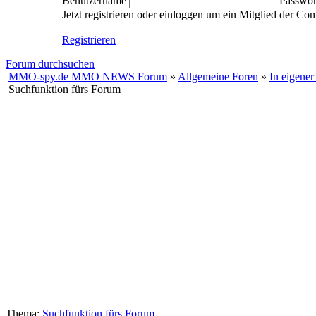
Benutzername
Passwor
Jetzt registrieren oder einloggen um ein Mitglied der C
Registrieren
Forum durchsuchen
MMO-spy.de MMO NEWS Forum
»
Allgemeine Foren
»
In eigener
Suchfunktion fürs Forum
Thema:
Suchfunktion fürs Forum