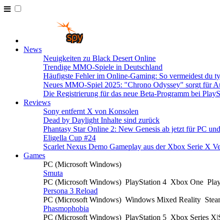
News
Neuigkeiten zu Black Desert Online
Trendige MMO-Spiele in Deutschland
Häufigste Fehler im Online-Gaming: So vermeidest du ty
Neues MMO-Spiel 2025: "Chrono Odyssey" sorgt für Au
Die Registrierung für das neue Beta-Programm bei PlayS
Reviews
Sony entfernt X von Konsolen
Dead by Daylight Inhalte sind zurück
Phantasy Star Online 2: New Genesis ab jetzt für PC un
Eligella Cup #24
Scarlet Nexus Demo Gameplay aus der Xbox Serie X Ve
Games
PC (Microsoft Windows)
Smuta
PC (Microsoft Windows)
PlayStation 4
Xbox One
Pla
Persona 3 Reload
PC (Microsoft Windows)
Windows Mixed Reality
Ste
Phasmophobia
PC (Microsoft Windows)
PlayStation 5
Xbox Series X