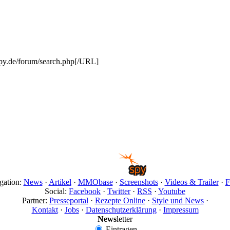
.de/forum/search.php[/URL]
gation:
News
·
Artikel
·
MMObase
·
Screenshots
·
Videos & Trailer
·
F
Social:
Facebook
·
Twitter
·
RSS
·
Youtube
Partner:
Presseportal
·
Rezepte Online
·
Style und News
·
Kontakt
·
Jobs
·
Datenschutzerklärung
·
Impressum
News
letter
Eintragen