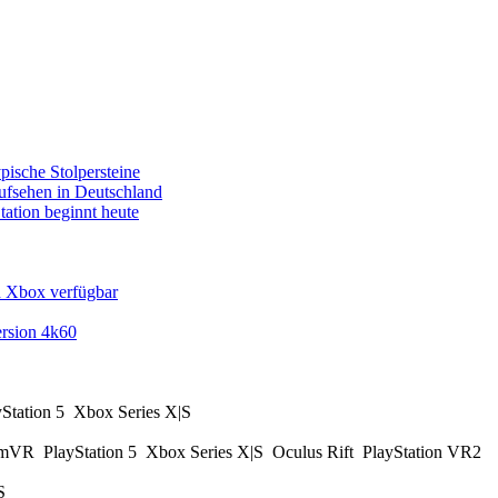
pische Stolpersteine
fsehen in Deutschland
tation beginnt heute
d Xbox verfügbar
rsion 4k60
yStation 5
Xbox Series X|S
amVR
PlayStation 5
Xbox Series X|S
Oculus Rift
PlayStation VR2
|S