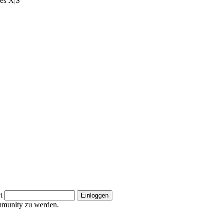
ies X|S
t
ommunity zu werden.