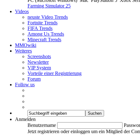
PC (Microsoft Windows)
Mac
PlayStation 5
Xbox Ser
Farming Simulator 25
Videos
neuste Video Trends
Fortnite Trends
FIFA Trends
Among Us Trends
Minecraft Trends
MMOwiki
Weiteres
Screenshots
Newsletter
VIP System
Vorteile einer Registrierung
Forum
Follow us
Anmelden
Benutzername
Passwor
Jetzt registrieren oder einloggen um ein Mitglied der C