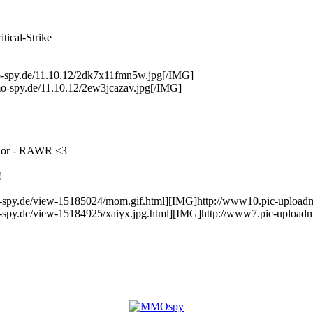
ical-Strike
-spy.de/11.10.12/2dk7x11fmn5w.jpg[/IMG]
-spy.de/11.10.12/2ew3jcazav.jpg[/IMG]
 Thor - RAWR <3
!
py.de/view-15185024/mom.gif.html][IMG]http://www10.pic-uploadmm
py.de/view-15184925/xaiyx.jpg.html][IMG]http://www7.pic-uploadm