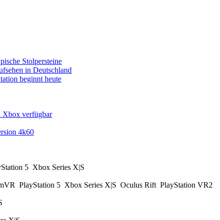
pische Stolpersteine
fsehen in Deutschland
tation beginnt heute
d Xbox verfügbar
rsion 4k60
yStation 5
Xbox Series X|S
amVR
PlayStation 5
Xbox Series X|S
Oculus Rift
PlayStation VR2
|S