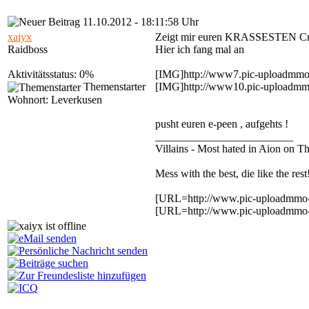
11.10.2012 - 18:11:58 Uhr
xaiyx
Zeigt mir euren KRASSESTEN Crit
Raidboss
Hier ich fang mal an
Aktivitätsstatus: 0%
[IMG]http://www7.pic-uploadmmo
Themenstarter
[IMG]http://www10.pic-uploadmmo
Wohnort: Leverkusen
pusht euren e-peen , aufgehts !
_________________________
Villains - Most hated in Aion on
Mess with the best, die like the rest
[URL=http://www.pic-uploadmmo-s
[URL=http://www.pic-uploadmmo-s