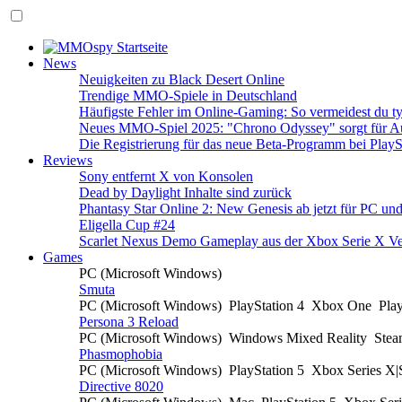
News
Neuigkeiten zu Black Desert Online
Trendige MMO-Spiele in Deutschland
Häufigste Fehler im Online-Gaming: So vermeidest du ty
Neues MMO-Spiel 2025: "Chrono Odyssey" sorgt für Au
Die Registrierung für das neue Beta-Programm bei PlayS
Reviews
Sony entfernt X von Konsolen
Dead by Daylight Inhalte sind zurück
Phantasy Star Online 2: New Genesis ab jetzt für PC un
Eligella Cup #24
Scarlet Nexus Demo Gameplay aus der Xbox Serie X Ve
Games
PC (Microsoft Windows)
Smuta
PC (Microsoft Windows)
PlayStation 4
Xbox One
Pla
Persona 3 Reload
PC (Microsoft Windows)
Windows Mixed Reality
Ste
Phasmophobia
PC (Microsoft Windows)
PlayStation 5
Xbox Series X
Directive 8020