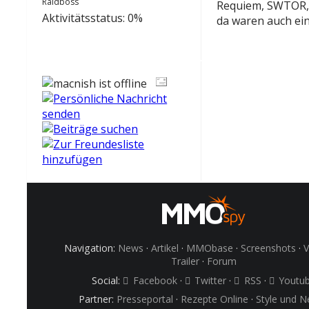
Raidboss
Requiem, SWTOR, S
Aktivitätsstatus: 0%
da waren auch ein 
Navigation:
News
·
Artikel
·
MMObase
·
Screenshots
·
V
Trailer
·
Forum
Social:
Facebook
·
Twitter
·
RSS
·
Youtu
Partner:
Presseportal
·
Rezepte Online
·
Style und 