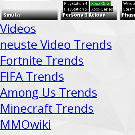
PlayStation 4
Xbox One
Windo
PlayStation 5
Xbox Series
Stea
Smuta
Persona 3 Reload
Phas
X|S
Xbox 
Rift
P
Videos
neuste Video Trends
Fortnite Trends
FIFA Trends
Among Us Trends
Minecraft Trends
MMOwiki