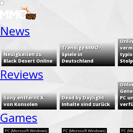
News
Häufi
Onli
Trendige MMO-
verm
Neuigkeiten zu
Spiele in
typi
Black Desert Online
Deutschland
Stol
Reviews
Phan
Onli
Genes
Sony entfernt X
Dead by Daylight
PC u
von Konsolen
Inhalte sind zurück
verf
Games
PC (Microsoft Windows)
PC (Microsoft Windows)
PC (M