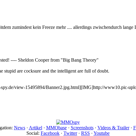
eitdem zumindest kein Freeze mehr .... allerdings zwischendurch lange
ested! ---- Sheldon Cooper from "Big Bang Theory"
e stupid are cocksure and the intelligent are full of doubt.
py.de/view-15495894/Banner2.jpg.html][IMG]http://www10.pic-upl
gation:
News
·
Artikel
·
MMObase
·
Screenshots
·
Videos & Trailer
·
F
Social:
Facebook
·
Twitter
·
RSS
·
Youtube