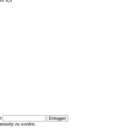
ies X|S
t
ommunity zu werden.