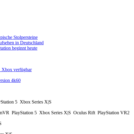
pische Stolpersteine
fsehen in Deutschland
tation beginnt heute
d Xbox verfügbar
rsion 4k60
yStation 5
Xbox Series X|S
amVR
PlayStation 5
Xbox Series X|S
Oculus Rift
PlayStation VR2
|S