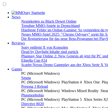
News
Neuigkeiten zu Black Desert Online
Trendige MMO-Spiele in Deutschland
Häufigste Fehler im Online-Gaming: So vermeidest du ty
Neues MMO-Spiel 2025: "Chrono Odyssey" sorgt für Au
Die Registrierung für das neue Beta-Programm bei PlayS
Reviews
Sony entfernt X von Konsolen
Dead by Daylight Inhalte sind zurück
Phantasy Star Online 2: New Genesis ab jetzt für PC un
Eligella Cup #24
Scarlet Nexus Demo Gameplay aus der Xbox Serie X Ve
Games
PC (Microsoft Windows)
Smuta
PC (Microsoft Windows)
PlayStation 4
Xbox One
Pla
Persona 3 Reload
PC (Microsoft Windows)
Windows Mixed Reality
Ste
Phasmophobia
PC (Microsoft Windows)
PlayStation 5
Xbox Series X
Directive 8020