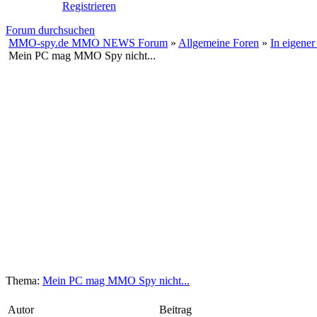
Registrieren
Forum durchsuchen
MMO-spy.de MMO NEWS Forum
»
Allgemeine Foren
»
In eigener
Mein PC mag MMO Spy nicht...
Thema:
Mein PC mag MMO Spy nicht...
Autor
Beitrag