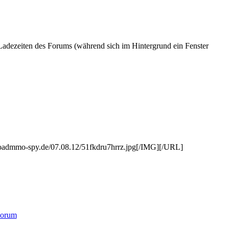
 Ladezeiten des Forums (während sich im Hintergrund ein Fenster
oadmmo-spy.de/07.08.12/51fkdru7hrrz.jpg[/IMG][/URL]
orum