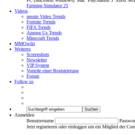
PC (Microsoft Windows)
Mac
PlayStation 5
Xbox Ser
Farming Simulator 25
Videos
neuste Video Trends
Fortnite Trends
FIFA Trends
Among Us Trends
Minecraft Trends
MMOwiki
Weiteres
Screenshots
Newsletter
VIP System
Vorteile einer Registrierung
Forum
Follow us
Anmelden
Benutzername
Passwor
Jetzt registrieren oder einloggen um ein Mitglied der C