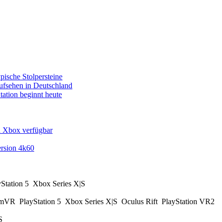
pische Stolpersteine
fsehen in Deutschland
tation beginnt heute
d Xbox verfügbar
rsion 4k60
yStation 5
Xbox Series X|S
amVR
PlayStation 5
Xbox Series X|S
Oculus Rift
PlayStation VR2
|S