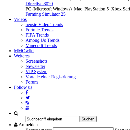
Directive 8020
PC (Microsoft Windows)
Mac
PlayStation 5
Xbox Ser
Farming Simulator 25
Videos
neuste Video Trends
Fortnite Trends
FIFA Trends
Among Us Trends
Minecraft Trends
MMOwiki
Weiteres
Screenshots
Newsletter
VIP System
Vorteile einer Registrierung
Forum
Follow us
Anmelden