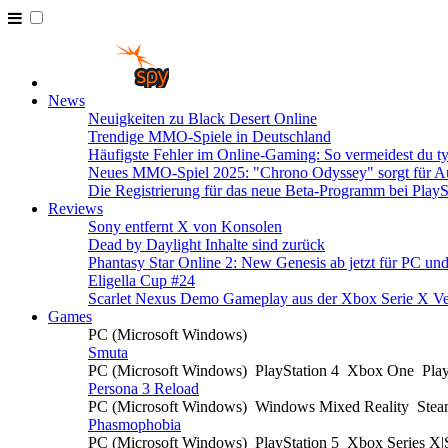
News
Neuigkeiten zu Black Desert Online
Trendige MMO-Spiele in Deutschland
Häufigste Fehler im Online-Gaming: So vermeidest du ty
Neues MMO-Spiel 2025: "Chrono Odyssey" sorgt für Au
Die Registrierung für das neue Beta-Programm bei PlayS
Reviews
Sony entfernt X von Konsolen
Dead by Daylight Inhalte sind zurück
Phantasy Star Online 2: New Genesis ab jetzt für PC un
Eligella Cup #24
Scarlet Nexus Demo Gameplay aus der Xbox Serie X Ve
Games
PC (Microsoft Windows)
Smuta
PC (Microsoft Windows)
PlayStation 4
Xbox One
Pla
Persona 3 Reload
PC (Microsoft Windows)
Windows Mixed Reality
Ste
Phasmophobia
PC (Microsoft Windows)
PlayStation 5
Xbox Series X