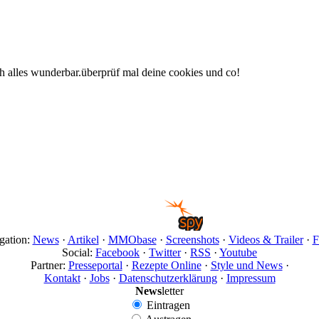
ch alles wunderbar.überprüf mal deine cookies und co!
gation:
News
·
Artikel
·
MMObase
·
Screenshots
·
Videos & Trailer
·
F
Social:
Facebook
·
Twitter
·
RSS
·
Youtube
Partner:
Presseportal
·
Rezepte Online
·
Style und News
·
Kontakt
·
Jobs
·
Datenschutzerklärung
·
Impressum
News
letter
Eintragen