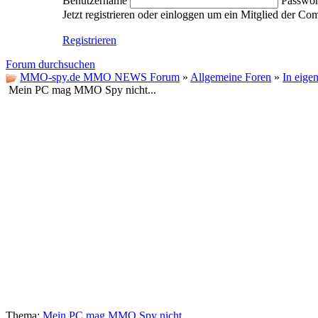
Benutzername
Passwor
Jetzt registrieren oder einloggen um ein Mitglied der C
Registrieren
Forum durchsuchen
MMO-spy.de MMO NEWS Forum
»
Allgemeine Foren
»
In eige
Mein PC mag MMO Spy nicht...
Thema:
Mein PC mag MMO Spy nicht...