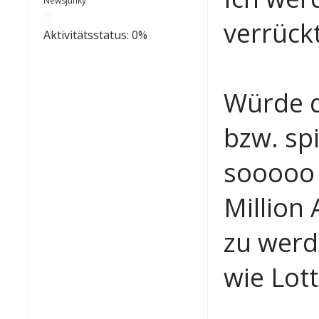
Newsjunky
verrück
Aktivitätsstatus: 0%
Würde d
bzw. spi
sooooo 
Million
zu werd
wie Lott