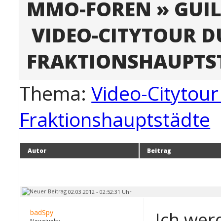
MMO-FOREN
»
GUI
VIDEO-CITYTOUR D
FRAKTIONSHAUPTS
Thema:
Video-Citytour
Fraktionshauptstädte
Autor
Beitrag
02.03.2012 - 02:52:31 Uhr
badSpy
Ich wer