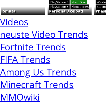
PlayStation 4
Xbox One
Windo
PlayStation 5
Xbox Series
Stea
Smuta
Persona 3 Reload
Phas
X|S
Xbox 
Rift
P
Videos
neuste Video Trends
Fortnite Trends
FIFA Trends
Among Us Trends
Minecraft Trends
MMOwiki