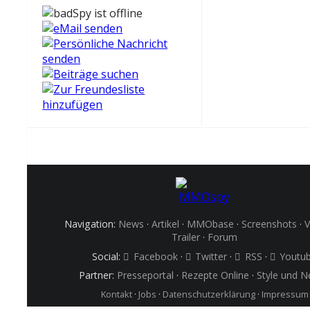
Navigation:
News
·
Artikel
·
MMObase
·
Screenshots
·
V
Trailer
·
Forum
Social:
Facebook
·
Twitter
·
RSS
·
Youtu
Partner:
Presseportal
·
Rezepte Online
·
Style und 
Kontakt
·
Jobs
·
Datenschutzerklärung
·
Impressum