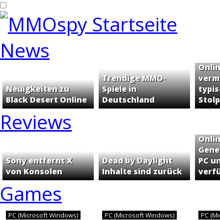
News
Häufi
Onli
Trendige MMO-
verm
Neuigkeiten zu
Spiele in
typi
Black Desert Online
Deutschland
Stol
Reviews
Phan
Onli
Genes
Sony entfernt X
Dead by Daylight
PC u
von Konsolen
Inhalte sind zurück
verf
Games
PC (Microsoft Windows)
PC (Microsoft Windows)
PC (M