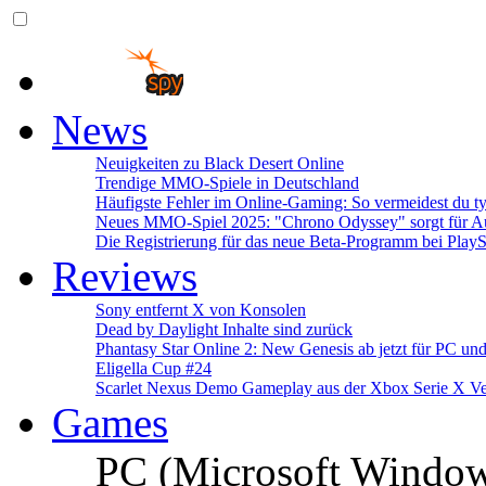
News
Neuigkeiten zu Black Desert Online
Trendige MMO-Spiele in Deutschland
Häufigste Fehler im Online-Gaming: So vermeidest du ty
Neues MMO-Spiel 2025: "Chrono Odyssey" sorgt für Au
Die Registrierung für das neue Beta-Programm bei PlayS
Reviews
Sony entfernt X von Konsolen
Dead by Daylight Inhalte sind zurück
Phantasy Star Online 2: New Genesis ab jetzt für PC un
Eligella Cup #24
Scarlet Nexus Demo Gameplay aus der Xbox Serie X Ve
Games
PC (Microsoft Windo