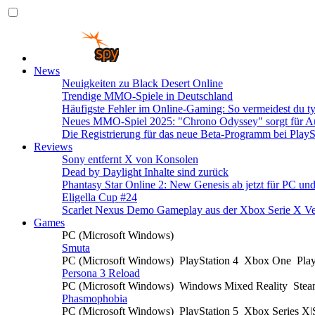
News
Neuigkeiten zu Black Desert Online
Trendige MMO-Spiele in Deutschland
Häufigste Fehler im Online-Gaming: So vermeidest du ty
Neues MMO-Spiel 2025: "Chrono Odyssey" sorgt für Au
Die Registrierung für das neue Beta-Programm bei PlayS
Reviews
Sony entfernt X von Konsolen
Dead by Daylight Inhalte sind zurück
Phantasy Star Online 2: New Genesis ab jetzt für PC un
Eligella Cup #24
Scarlet Nexus Demo Gameplay aus der Xbox Serie X Ve
Games
PC (Microsoft Windows)
Smuta
PC (Microsoft Windows)
PlayStation 4
Xbox One
Pla
Persona 3 Reload
PC (Microsoft Windows)
Windows Mixed Reality
Ste
Phasmophobia
PC (Microsoft Windows)
PlayStation 5
Xbox Series X