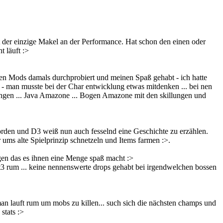
ist der einzige Makel an der Performance. Hat schon den einen oder
t läuft :>
anzen Mods damals durchprobiert und meinen Spaß gehabt - ich hatte
 - man musste bei der Char entwicklung etwas mitdenken ... bei nen
ungen ... Java Amazone ... Bogen Amazone mit den skillungen und
worden und D3 weiß nun auch fesselnd eine Geschichte zu erzählen.
 ums alte Spielprinzip schnetzeln und Items farmen :>.
agen das es ihnen eine Menge spaß macht :>
t3 rum ... keine nennenswerte drops gehabt bei irgendwelchen bossen
man lauft rum um mobs zu killen... such sich die nächsten champs und
stats :>