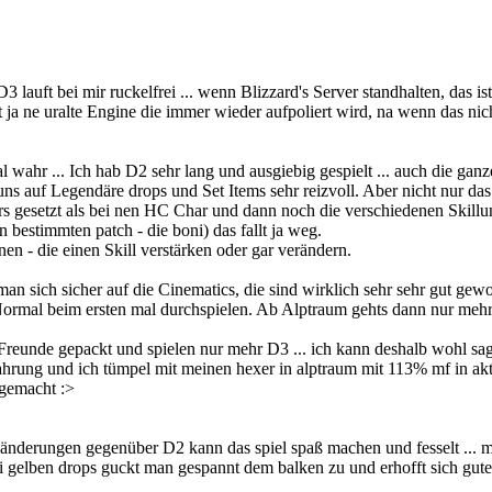
 lauft bei mir ruckelfrei ... wenn Blizzard's Server standhalten, das 
ja ne uralte Engine die immer wieder aufpoliert wird, na wenn das nich
al wahr ... Ich hab D2 sehr lang und ausgiebig gespielt ... auch die g
s auf Legendäre drops und Set Items sehr reizvoll. Aber nicht nur das
ers gesetzt als bei nen HC Char und dann noch die verschiedenen Skill
n bestimmten patch - die boni) das fallt ja weg.
en - die einen Skill verstärken oder gar verändern.
man sich sicher auf die Cinematics, die sind wirklich sehr sehr gut ge
 Normal beim ersten mal durchspielen. Ab Alptraum gehts dann nur mehr
r Freunde gepackt und spielen nur mehr D3 ... ich kann deshalb wohl s
ahrung und ich tümpel mit meinen hexer in alptraum mit 113% mf in ak
 gemacht :>
nd änderungen gegenüber D2 kann das spiel spaß machen und fesselt ... 
ei gelben drops guckt man gespannt dem balken zu und erhofft sich gute 