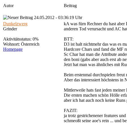
Autor
Beitrag
24.05.2012 - 03:36:19 Uhr
Dunkelzwerg
kA was fürn Rechner du hast aber D3
Grinder
anderen Tod verursacht und AC hat 
Aktivitätsstatus: 0%
BTT:
Wohnort: Österreich
D3 ist halt nichtmehr das was es m
Homepage
Hardcore Chars und fand die MF run
Sc Char hat man die Attribute and
den boni (gabs aber auch erst ab ne
Jetzt hat man was ähnliches mit Run
Beim erstenmal durchspielen freut 
Aber das interessiert höchstens in
Mittlerweile hats fast jeden meine
Die ersten machen schön Hölle erf
aber ich hat auch noch keine Runs
FAZIT:
ja trotz gestrichenener features u
schmeoßt seine aoe's rein ... und b