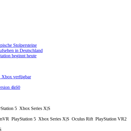
pische Stolpersteine
fsehen in Deutschland
tation beginnt heute
d Xbox verfügbar
rsion 4k60
yStation 5
Xbox Series X|S
amVR
PlayStation 5
Xbox Series X|S
Oculus Rift
PlayStation VR2
|S