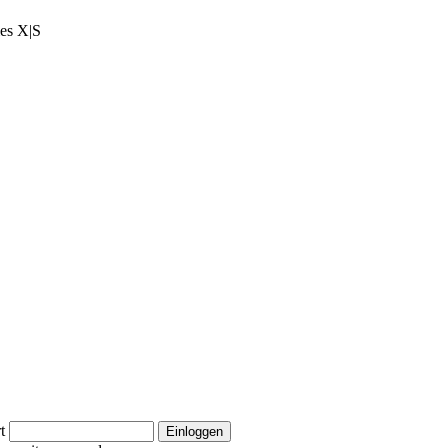
ies X|S
t