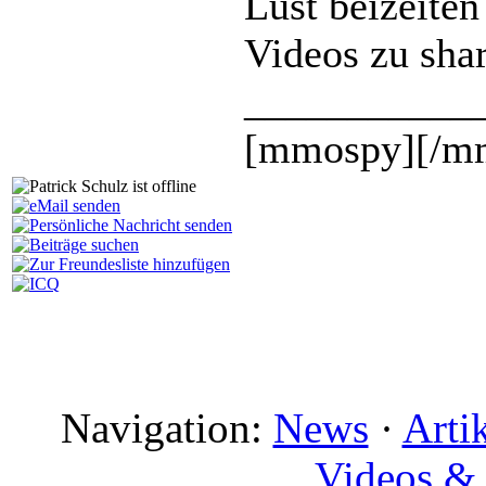
Lust beizeiten
Videos zu sha
___________
[mmospy][/m
Navigation:
News
·
Arti
Videos & 