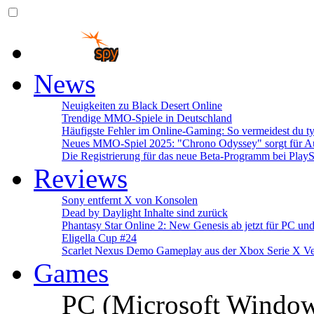
News
Neuigkeiten zu Black Desert Online
Trendige MMO-Spiele in Deutschland
Häufigste Fehler im Online-Gaming: So vermeidest du ty
Neues MMO-Spiel 2025: "Chrono Odyssey" sorgt für Au
Die Registrierung für das neue Beta-Programm bei PlayS
Reviews
Sony entfernt X von Konsolen
Dead by Daylight Inhalte sind zurück
Phantasy Star Online 2: New Genesis ab jetzt für PC un
Eligella Cup #24
Scarlet Nexus Demo Gameplay aus der Xbox Serie X Ve
Games
PC (Microsoft Windo