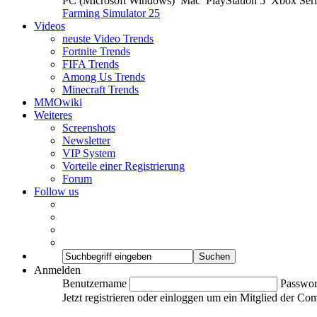
PC (Microsoft Windows)
Mac
PlayStation 5
Xbox Ser
Farming Simulator 25
Videos
neuste Video Trends
Fortnite Trends
FIFA Trends
Among Us Trends
Minecraft Trends
MMOwiki
Weiteres
Screenshots
Newsletter
VIP System
Vorteile einer Registrierung
Forum
Follow us
Anmelden
Benutzername
Passwor
Jetzt registrieren oder einloggen um ein Mitglied der C