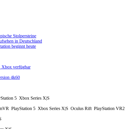
pische Stolpersteine
fsehen in Deutschland
tation beginnt heute
d Xbox verfügbar
rsion 4k60
yStation 5
Xbox Series X|S
amVR
PlayStation 5
Xbox Series X|S
Oculus Rift
PlayStation VR2
|S