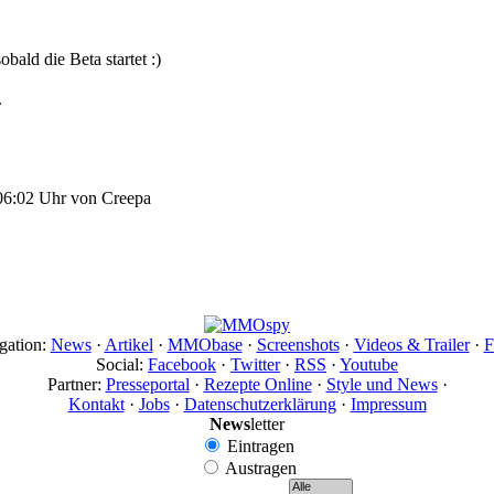
ald die Beta startet :)
.
:06:02 Uhr von Creepa
gation:
News
·
Artikel
·
MMObase
·
Screenshots
·
Videos & Trailer
·
F
Social:
Facebook
·
Twitter
·
RSS
·
Youtube
Partner:
Presseportal
·
Rezepte Online
·
Style und News
·
Kontakt
·
Jobs
·
Datenschutzerklärung
·
Impressum
News
letter
Eintragen
Austragen