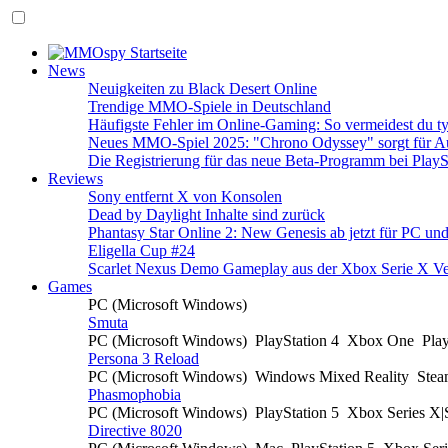
News
Neuigkeiten zu Black Desert Online
Trendige MMO-Spiele in Deutschland
Häufigste Fehler im Online-Gaming: So vermeidest du ty
Neues MMO-Spiel 2025: "Chrono Odyssey" sorgt für Au
Die Registrierung für das neue Beta-Programm bei PlayS
Reviews
Sony entfernt X von Konsolen
Dead by Daylight Inhalte sind zurück
Phantasy Star Online 2: New Genesis ab jetzt für PC un
Eligella Cup #24
Scarlet Nexus Demo Gameplay aus der Xbox Serie X Ve
Games
PC (Microsoft Windows)
Smuta
PC (Microsoft Windows)
PlayStation 4
Xbox One
Pla
Persona 3 Reload
PC (Microsoft Windows)
Windows Mixed Reality
Ste
Phasmophobia
PC (Microsoft Windows)
PlayStation 5
Xbox Series X
Directive 8020