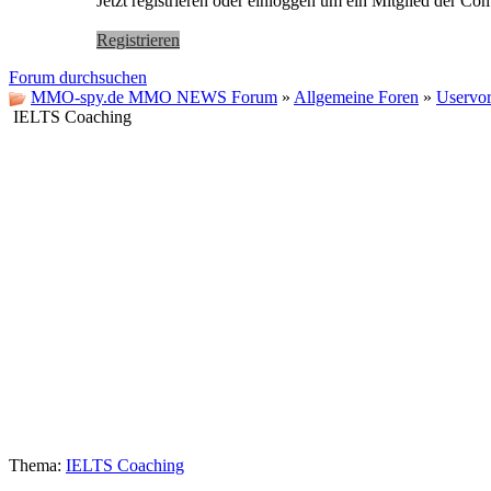
Jetzt registrieren oder einloggen um ein Mitglied der C
Registrieren
Forum durchsuchen
MMO-spy.de MMO NEWS Forum
»
Allgemeine Foren
»
Uservor
IELTS Coaching
Thema:
IELTS Coaching