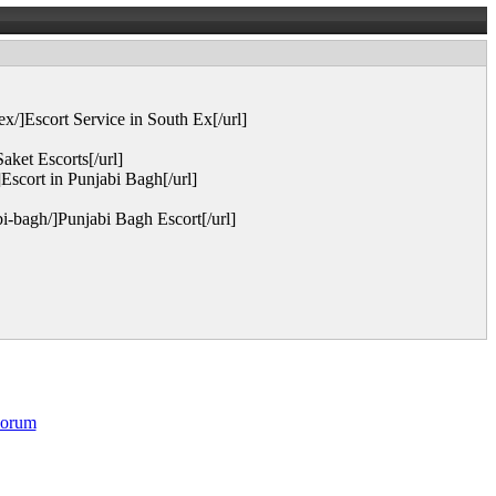
x/]Escort Service in South Ex[/url]
ket Escorts[/url]
Escort in Punjabi Bagh[/url]
i-bagh/]Punjabi Bagh Escort[/url]
orum