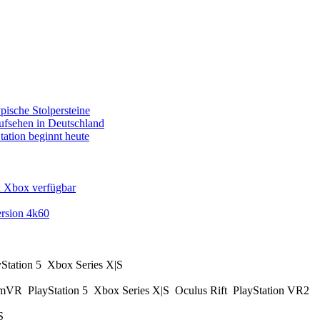
pische Stolpersteine
fsehen in Deutschland
tation beginnt heute
d Xbox verfügbar
rsion 4k60
yStation 5
Xbox Series X|S
amVR
PlayStation 5
Xbox Series X|S
Oculus Rift
PlayStation VR2
|S