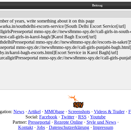
Beitrag
mber of years, write something about it on this page
rka.in/southdelhi-escorts-service/]South Delhi Escort Service[/url]
irlsPresseportal mmo-spy.de://news8mmo-spy.de//call-girls-in-south-e
est-call-girls-in-karol-bagh/]Karol Bagh Escort[/url]
delhiPresseportal mmo-spy.de://news8mmo-spy.de//escorts-in-saket/]Sa
sseportal mmo-spy.de://news8mmo-spy.de//call-girls-punjabi-bagh.html]
.in/karol-bagh-escorts.html]Escort Service in Karol Bagh[/url]
allgirlPresseportal mmo-spy.de://news8mmo-spy.de//call-girls-punjab
gation:
News
·
Artikel
·
MMObase
·
Screenshots
·
Videos & Trailer
·
F
Social:
Facebook
·
Twitter
·
RSS
·
Youtube
Partner:
Presseportal
·
Rezepte Online
·
Style und News
·
Kontakt
·
Jobs
·
Datenschutzerklärung
·
Impressum