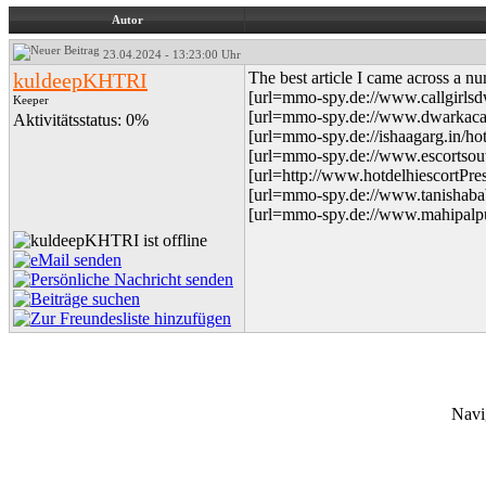
Autor
23.04.2024 - 13:23:00 Uhr
kuldeepKHTRI
The best article I came across a nu
[url=mmo-spy.de://www.callgirlsdwa
Keeper
[url=mmo-spy.de://www.dwarkacallg
Aktivitätsstatus: 0%
[url=mmo-spy.de://ishaagarg.in/hott
[url=mmo-spy.de://www.escortsouth
[url=http://www.hotdelhiescortPre
[url=mmo-spy.de://www.tanishababy
[url=mmo-spy.de://www.mahipalpurc
Navi