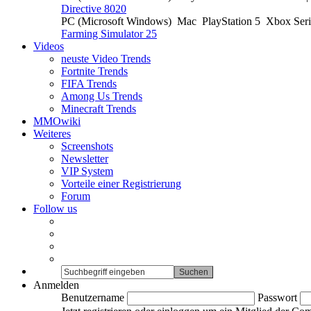
Directive 8020
PC (Microsoft Windows)
Mac
PlayStation 5
Xbox Ser
Farming Simulator 25
Videos
neuste Video Trends
Fortnite Trends
FIFA Trends
Among Us Trends
Minecraft Trends
MMOwiki
Weiteres
Screenshots
Newsletter
VIP System
Vorteile einer Registrierung
Forum
Follow us
Anmelden
Benutzername
Passwort