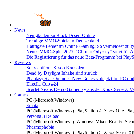
News
Neuigkeiten zu Black Desert Online
Trendige MMO-Spiele in Deutschland
Häufigste Fehler im Online-Gaming: So vermeidest du ty
Neues MMO-Spiel 2025: "Chrono Odyssey" sorgt für Au
Die Registrierung für das neue Beta-Programm bei PlayS
Reviews
Sony entfernt X von Konsolen
Dead by Daylight Inhalte sind zurück
Phantasy Star Online 2: New Genesis ab jetzt für PC un
Eligella Cup #24
Scarlet Nexus Demo Gameplay aus der Xbox Serie X Ve
Games
PC (Microsoft Windows)
Smuta
PC (Microsoft Windows)
PlayStation 4
Xbox One
Pla
Persona 3 Reload
PC (Microsoft Windows)
Windows Mixed Reality
Ste
Phasmophobia
PC (Microsoft Windows)
PlayStation 5
Xbox Series X