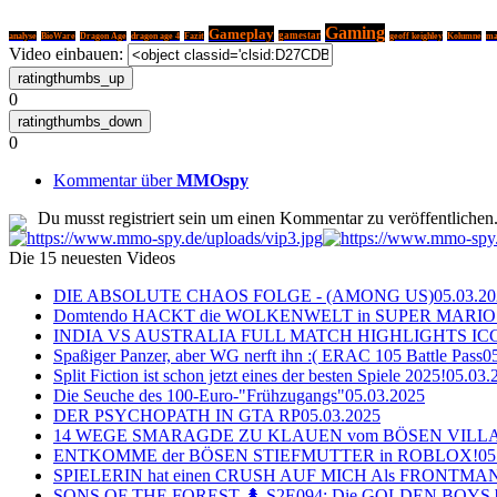
Gaming
Gameplay
gamestar
analyse
BioWare
Dragon Age
dragon age 4
Fazit
geoff keighley
Kolumne
ma
Video einbauen:
0
0
Kommentar über
MMOspy
Du musst registriert sein um einen Kommentar zu veröffentlichen
Die 15 neuesten Videos
DIE ABSOLUTE CHAOS FOLGE - (AMONG US)
05.03.2
Domtendo HACKT die WOLKENWELT in SUPER MARIO
INDIA VS AUSTRALIA FULL MATCH HIGHLIGHTS ICC Ch
Spaßiger Panzer, aber WG nerft ihn :( ERAC 105 Battle Pass
0
Split Fiction ist schon jetzt eines der besten Spiele 2025!
05.03.
Die Seuche des 100-Euro-"Frühzugangs"
05.03.2025
DER PSYCHOPATH IN GTA RP
05.03.2025
14 WEGE SMARAGDE ZU KLAUEN vom BÖSEN VILL
ENTKOMME der BÖSEN STIEFMUTTER in ROBLOX!
05
SPIELERIN hat einen CRUSH AUF MICH Als FRONTMAN i
SONS OF THE FOREST 🌲 S2E094: Die GOLDEN BOYS 