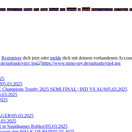
Spiele
reaction
Preview
urice
maurice weber
Meinung
News
Origins
react
sgf
Summer Games Fest
The Veilguard
Tr
.
Registriere
dich jetzt oder
melde
dich mit deinem vorhandenen Accoun
025
!
05.03.2025
ampions Trophy 2025 SEMI FINAL | IND VS AUS
05.03.2025
5.03.2025
2025
AGER!
05.03.2025
.03.2025
n Squidgames Roblox!
05.03.2025
bauen den WALK OF PAIN
05.03.2025