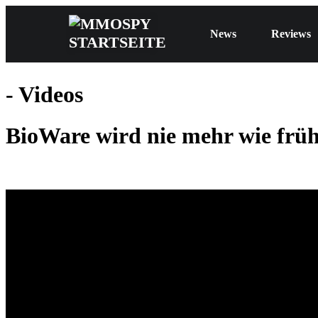
News
Reviews
- Videos
BioWare wird nie mehr wie frühe