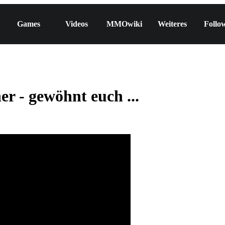
Games
Videos
MMOwiki
Weiteres
Follo
r - gewöhnt euch ...