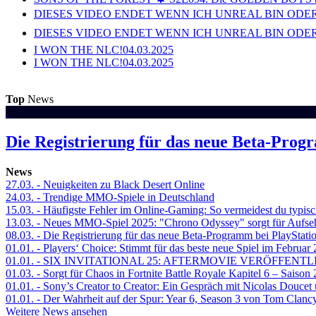
DIESES VIDEO ENDET WENN ICH UNREAL BIN ODER
DIESES VIDEO ENDET WENN ICH UNREAL BIN ODER
I WON THE NLC!
04.03.2025
I WON THE NLC!
04.03.2025
Top
News
Die Registrierung für das neue Beta-Prog
News
27.03.
- Neuigkeiten zu Black Desert Online
24.03.
- Trendige MMO-Spiele in Deutschland
15.03.
- Häufigste Fehler im Online-Gaming: So vermeidest du typisc
13.03.
- Neues MMO-Spiel 2025: "Chrono Odyssey" sorgt für Aufse
08.03.
- Die Registrierung für das neue Beta-Programm bei PlayStati
01.01.
- Players‘ Choice: Stimmt für das beste neue Spiel im Februar
01.01.
- SIX INVITATIONAL 25: AFTERMOVIE VERÖFFENTL
01.03.
- Sorgt für Chaos in Fortnite Battle Royale Kapitel 6 – Sais
01.01.
- Sony’s Creator to Creator: Ein Gespräch mit Nicolas Doucet
01.01.
- Der Wahrheit auf der Spur: Year 6, Season 3 von Tom Clancy
Weitere News ansehen