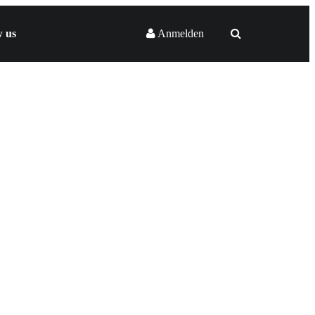
w us
Anmelden