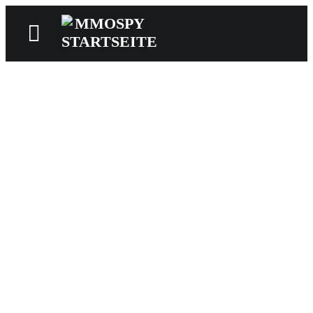
News
Reviews
Games
Videos
MMOwiki