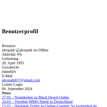
Weiteres
Benutzerprofil
Follow us
Benutzer
alexpark
Aktivität: 0%
Geburtstag
20. April 1995
Geschlecht
männlich
E-Mail
Anmelden
alexpark657@gmail.com
Letzter Login
06. September 2024
News
27.03.
- Neuigkeiten zu Black Desert Online
24.03.
- Trendige MMO-Spiele in Deutschland
15.03.
- Häufigste Fehler im Online-Gaming: So vermeidest du