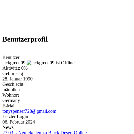
Weiteres
Benutzerprofil
Follow us
Benutzer
jackgreen09
Aktivität: 0%
Geburtstag
28. Januar 1990
Geschlecht
männlich
Wohnort
Anmelden
Germany
E-Mail
tonyspenser728@gmail.com
Letzter Login
06. Februar 2024
News
27.03.
- Neuigkeiten zu Black Desert Online