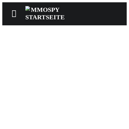
News
Reviews
Games
Videos
MMOwiki