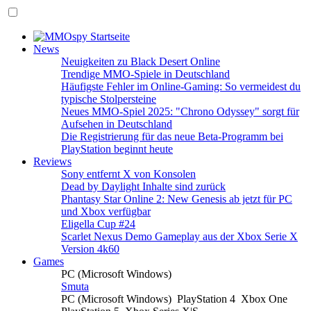
News
Neuigkeiten zu Black Desert Online
Trendige MMO-Spiele in Deutschland
Häufigste Fehler im Online-Gaming: So vermeidest du
typische Stolpersteine
Neues MMO-Spiel 2025: "Chrono Odyssey" sorgt für
Aufsehen in Deutschland
Die Registrierung für das neue Beta-Programm bei
PlayStation beginnt heute
Reviews
Sony entfernt X von Konsolen
Dead by Daylight Inhalte sind zurück
Phantasy Star Online 2: New Genesis ab jetzt für PC
und Xbox verfügbar
Eligella Cup #24
Scarlet Nexus Demo Gameplay aus der Xbox Serie X
Version 4k60
Games
PC (Microsoft Windows)
Smuta
PC (Microsoft Windows)
PlayStation 4
Xbox One