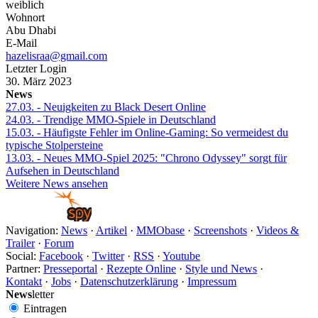
weiblich
Wohnort
Abu Dhabi
E-Mail
hazelisraa@gmail.com
Letzter Login
30. März 2023
News
27.03.
- Neuigkeiten zu Black Desert Online
24.03.
- Trendige MMO-Spiele in Deutschland
15.03.
- Häufigste Fehler im Online-Gaming: So vermeidest du
typische Stolpersteine
13.03.
- Neues MMO-Spiel 2025: "Chrono Odyssey" sorgt für
Aufsehen in Deutschland
Weitere News ansehen
Navigation:
News
·
Artikel
·
MMObase
·
Screenshots
·
Videos &
Trailer
·
Forum
Social:
Facebook
·
Twitter
·
RSS
·
Youtube
Partner:
Presseportal
·
Rezepte Online
·
Style und News
·
Kontakt
·
Jobs
·
Datenschutzerklärung
·
Impressum
News
letter
Eintragen