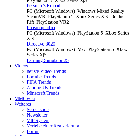
PlayStation 5
Xbox Series X|S
Persona 3 Reload
PC (Microsoft Windows)
Windows Mixed Reality
SteamVR
PlayStation 5
Xbox Series X|S
Oculus
Rift
PlayStation VR2
Phasmophobia
PC (Microsoft Windows)
PlayStation 5
Xbox Series
X|S
Directive 8020
PC (Microsoft Windows)
Mac
PlayStation 5
Xbox
Series X|S
Farming Simulator 25
Videos
neuste Video Trends
Fortnite Trends
FIFA Trends
Among Us Trends
Minecraft Trends
MMOwiki
Weiteres
Screenshots
Newsletter
VIP System
Vorteile einer Registrierung
Forum