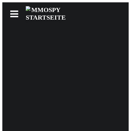
News
Reviews
Games
Videos
MMOwiki