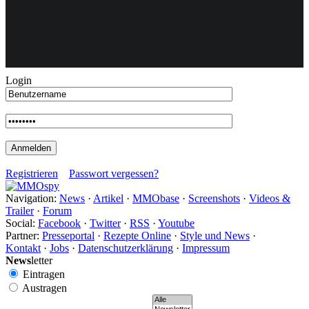
Weiteres
Login
Follow us
Registrieren
Passwort vergessen?
Navigation:
News
·
Artikel
·
MMObase
·
Screenshots
·
Videos &
Trailer
·
Forum
Anmelden
Social:
Facebook
·
Twitter
·
RSS
·
Youtube
Partner:
Presseportal
·
Rezepte Online
·
Style und News
·
Kontakt
·
Jobs
·
Datenschutzerklärung
·
Impressum
News
letter
Eintragen
Austragen