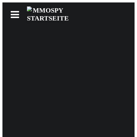
News
Reviews
Games
Videos
MMOwiki