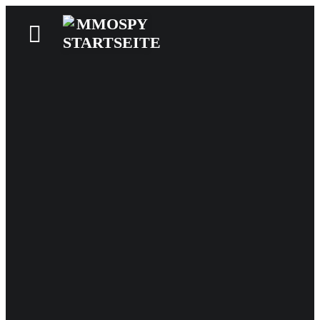
News
Reviews
Games
Videos
MMOwiki