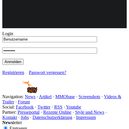
Weiteres
Login
Follow us
Registrieren
Passwort vergessen?
Anmelden
Navigation:
News
·
Artikel
·
MMObase
·
Screenshots
·
Videos &
Trailer
·
Forum
Social:
Facebook
·
Twitter
·
RSS
·
Youtube
Partner:
Presseportal
·
Rezepte Online
·
Style und News
·
Kontakt
·
Jobs
·
Datenschutzerklärung
·
Impressum
News
letter
Eintragen