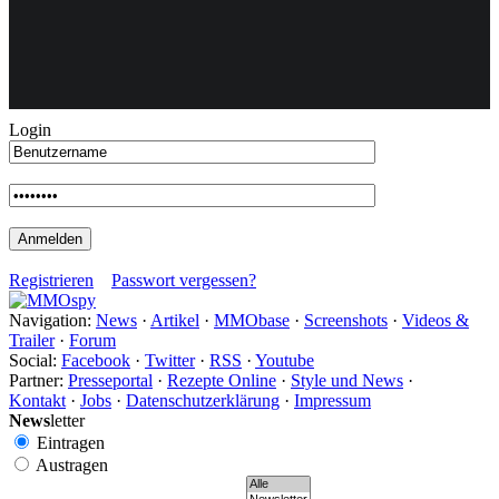
Weiteres
Login
Follow us
Registrieren
Passwort vergessen?
Navigation:
News
·
Artikel
·
MMObase
·
Screenshots
·
Videos &
Trailer
·
Forum
Anmelden
Social:
Facebook
·
Twitter
·
RSS
·
Youtube
Partner:
Presseportal
·
Rezepte Online
·
Style und News
·
Kontakt
·
Jobs
·
Datenschutzerklärung
·
Impressum
News
letter
Eintragen
Austragen