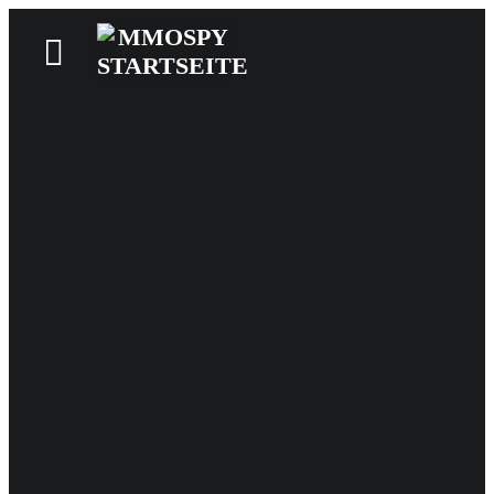
News
Reviews
Games
Videos
MMOwiki