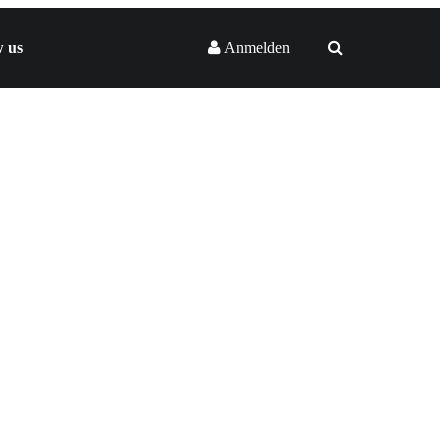
w us
Anmelden