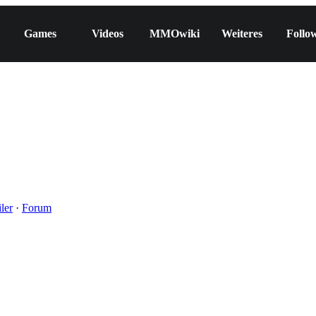
Games
Videos
MMOwiki
Weiteres
Follo
ler
·
Forum