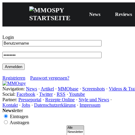
News
Reviews
Login
Registrieren
Passwort vergessen?
Navigation:
News
·
Artikel
·
MMObase
·
Screenshots
·
Videos & Trai
Social:
Facebook
·
Twitter
·
RSS
·
Youtube
Partner:
Presseportal
·
Rezepte Online
·
Style und News
·
Kontakt
·
Jobs
·
Datenschutzerklärung
·
Impressum
News
letter
Eintragen
Austragen