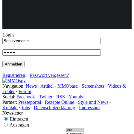
Weiteres
Login
Follow us
Registrieren
Passwort vergessen?
Navigation:
News
·
Artikel
·
MMObase
·
Screenshots
·
Videos &
Trailer
·
Forum
Anmelden
Social:
Facebook
·
Twitter
·
RSS
·
Youtube
Partner:
Presseportal
·
Rezepte Online
·
Style und News
·
Kontakt
·
Jobs
·
Datenschutzerklärung
·
Impressum
News
letter
Eintragen
Austragen