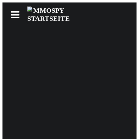
News
Reviews
Games
Videos
MMOwiki