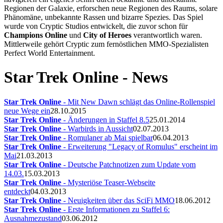
Regionen der Galaxie, erforschen neue Regionen des Raums, solare
Phänomäne, unbekannte Rassen und bizarre Spezies. Das Spiel
wurde von Cryptic Studios entwickelt, die zuvor schon für
Champions Online
und
City of Heroes
verantwortlich waren.
Mittlerweile gehört Cryptic zum fernöstlichen MMO-Spezialisten
Perfect World Entertainment.
Star Trek Online - News
Star Trek Online
- Mit New Dawn schlägt das Online-Rollenspiel
neue Wege ein
28.10.2015
Star Trek Online
- Änderungen in Staffel 8.5
25.01.2014
Star Trek Online
- Warbirds in Aussicht
02.07.2013
Star Trek Online
- Romulaner ab Mai spielbar
06.04.2013
Star Trek Online
- Erweiterung "Legacy of Romulus" erscheint im
Mai
21.03.2013
Star Trek Online
- Deutsche Patchnotizen zum Update vom
14.03.
15.03.2013
Star Trek Online
- Mysteriöse Teaser-Webseite
entdeckt
04.03.2013
Star Trek Online
- Neuigkeiten über das SciFi MMO
18.06.2012
Star Trek Online
- Erste Informationen zu Staffel 6:
Ausnahmezustand
03.06.2012