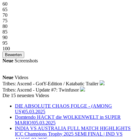
60
65
70
75
80
85
90
95
100
Neue
Screenshots
Neue
Videos
Tribes: Ascend - GotY-Edition / Katabatic Trailer
Tribes: Ascend - Update #7: Twinfusor
Die 15 neuesten Videos
DIE ABSOLUTE CHAOS FOLGE - (AMONG
US)
05.03.2025
Domtendo HACKT die WOLKENWELT in SUPER
MARIO!
05.03.2025
INDIA VS AUSTRALIA FULL MATCH HIGHLIGHTS
ICC Champions Trophy 2025 SEMI FINAL | IND VS