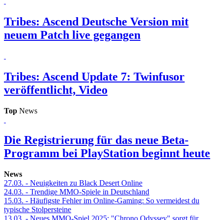
Tribes: Ascend
Deutsche Version mit
neuem Patch live gegangen
Tribes: Ascend
Update 7: Twinfusor
veröffentlicht, Video
Top
News
Die Registrierung für das neue Beta-
Programm bei PlayStation beginnt heute
News
27.03.
- Neuigkeiten zu Black Desert Online
24.03.
- Trendige MMO-Spiele in Deutschland
15.03.
- Häufigste Fehler im Online-Gaming: So vermeidest du
typische Stolpersteine
13.03.
- Neues MMO-Spiel 2025: "Chrono Odyssey" sorgt für