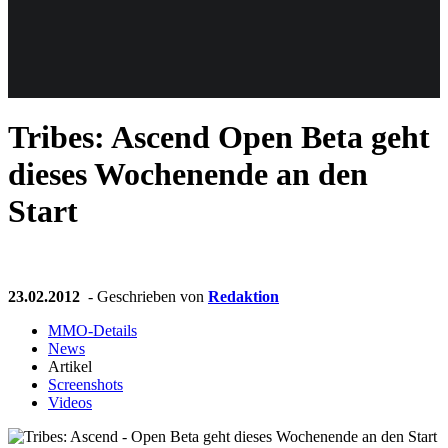
Weiteres
Tribes: Ascend
Open Beta geht
Follow us
dieses Wochenende an den
Start
23.02.2012
- Geschrieben von
Redaktion
Anmelden
MMO-Details
News
Artikel
Screenshots
Videos