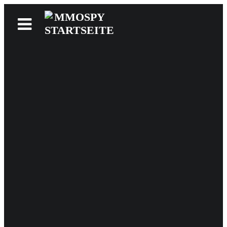
News
Reviews
Games
Videos
MMOwiki