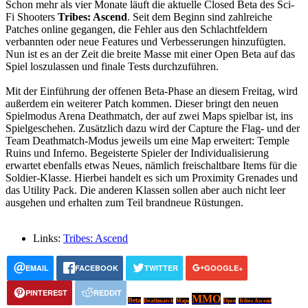
Schon mehr als vier Monate läuft die aktuelle Closed Beta des Sci-
Fi Shooters
Tribes: Ascend
. Seit dem Beginn sind zahlreiche
Patches online gegangen, die Fehler aus den Schlachtfeldern
verbannten oder neue Features und Verbesserungen hinzufügten.
Nun ist es an der Zeit die breite Masse mit einer Open Beta auf das
Spiel loszulassen und finale Tests durchzuführen.
Mit der Einführung der offenen Beta-Phase an diesem Freitag, wird
außerdem ein weiterer Patch kommen. Dieser bringt den neuen
Spielmodus Arena Deathmatch, der auf zwei Maps spielbar ist, ins
Spielgeschehen. Zusätzlich dazu wird der Capture the Flag- und der
Team Deathmatch-Modus jeweils um eine Map erweitert: Temple
Ruins und Inferno. Begeisterte Spieler der Individualisierung
erwartet ebenfalls etwas Neues, nämlich freischaltbare Items für die
Soldier-Klasse. Hierbei handelt es sich um Proximity Grenades und
das Utility Pack. Die anderen Klassen sollen aber auch nicht leer
ausgehen und erhalten zum Teil brandneue Rüstungen.
Links:
Tribes: Ascend
EMAIL
FACEBOOK
TWITTER
GOOGLE+
PINTEREST
REDDIT
MMO
Beta
Deathmatch
Maps
Open
Tribes Ascend