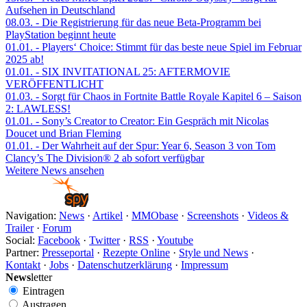
Aufsehen in Deutschland
08.03.
- Die Registrierung für das neue Beta-Programm bei
PlayStation beginnt heute
01.01.
- Players‘ Choice: Stimmt für das beste neue Spiel im Februar
2025 ab!
01.01.
- SIX INVITATIONAL 25: AFTERMOVIE
VERÖFFENTLICHT
01.03.
- Sorgt für Chaos in Fortnite Battle Royale Kapitel 6 – Saison
2: LAWLESS!
01.01.
- Sony’s Creator to Creator: Ein Gespräch mit Nicolas
Doucet und Brian Fleming
01.01.
- Der Wahrheit auf der Spur: Year 6, Season 3 von Tom
Clancy’s The Division® 2 ab sofort verfügbar
Weitere News ansehen
Navigation:
News
·
Artikel
·
MMObase
·
Screenshots
·
Videos &
Trailer
·
Forum
Social:
Facebook
·
Twitter
·
RSS
·
Youtube
Partner:
Presseportal
·
Rezepte Online
·
Style und News
·
Kontakt
·
Jobs
·
Datenschutzerklärung
·
Impressum
News
letter
Eintragen
Austragen