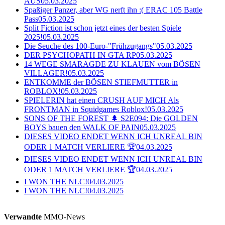
AUS
05.03.2025
Spaßiger Panzer, aber WG nerft ihn :( ERAC 105 Battle
Pass
05.03.2025
Split Fiction ist schon jetzt eines der besten Spiele
2025!
05.03.2025
Die Seuche des 100-Euro-"Frühzugangs"
05.03.2025
DER PSYCHOPATH IN GTA RP
05.03.2025
14 WEGE SMARAGDE ZU KLAUEN vom BÖSEN
VILLAGER!
05.03.2025
ENTKOMME der BÖSEN STIEFMUTTER in
ROBLOX!
05.03.2025
SPIELERIN hat einen CRUSH AUF MICH Als
FRONTMAN in Squidgames Roblox!
05.03.2025
SONS OF THE FOREST 🌲 S2E094: Die GOLDEN
BOYS bauen den WALK OF PAIN
05.03.2025
DIESES VIDEO ENDET WENN ICH UNREAL BIN
ODER 1 MATCH VERLIERE 🏆
04.03.2025
DIESES VIDEO ENDET WENN ICH UNREAL BIN
ODER 1 MATCH VERLIERE 🏆
04.03.2025
I WON THE NLC!
04.03.2025
I WON THE NLC!
04.03.2025
Verwandte
MMO-News