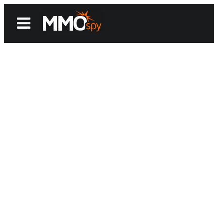
News
Reviews
Games
Videos
MMOwiki