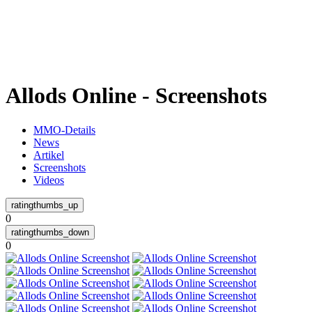
Weiteres
Allods Online - Screenshots
Follow us
MMO-Details
News
Artikel
Screenshots
Videos
0
Anmelden
0