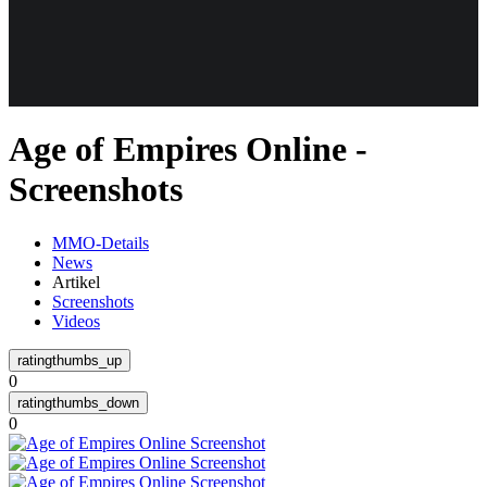
Weiteres
Age of Empires Online -
Follow us
Screenshots
MMO-Details
News
Artikel
Screenshots
Videos
Anmelden
0
0