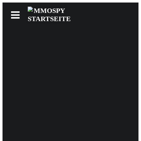
News
Reviews
Games
Videos
MMOwiki