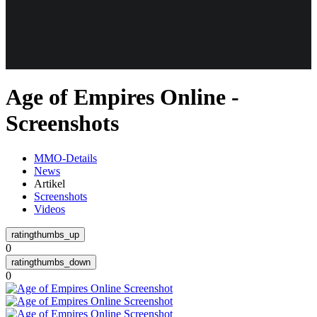
Weiteres
Age of Empires Online -
Follow us
Screenshots
MMO-Details
News
Artikel
Screenshots
Videos
Anmelden
0
0