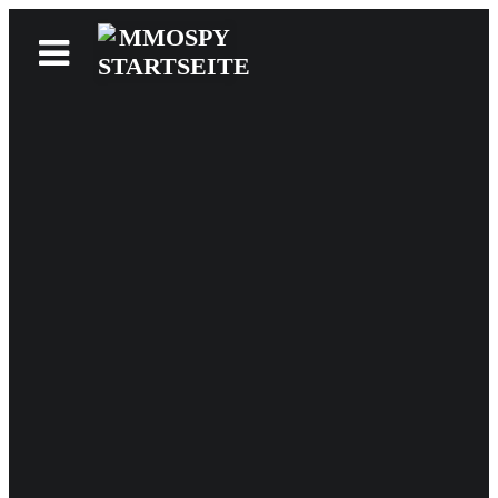
News
Reviews
Games
Videos
MMOwiki