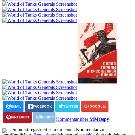
EMAIL
FACEBOOK
TWITTER
GOOGLE+
PINTEREST
REDDIT
Kommentar über
MMOspy
Du musst registriert sein um einen Kommentar zu
veröffentlichen.
Registriere
dich jetzt oder
melde
dich mit deinem