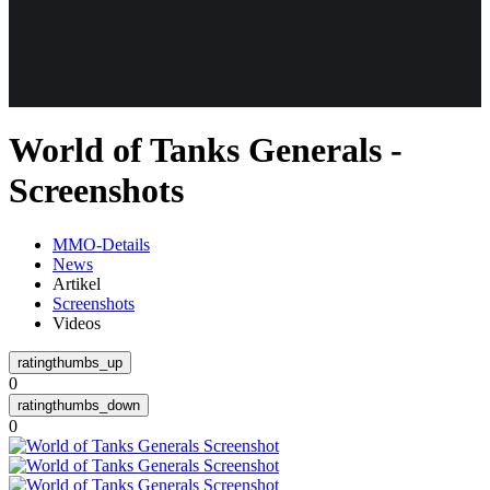
Weiteres
World of Tanks Generals -
Follow us
Screenshots
MMO-Details
News
Artikel
Screenshots
Videos
Anmelden
0
0