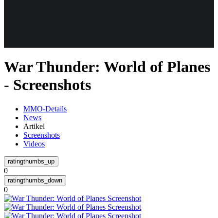
Weiteres
War Thunder: World of Planes
Follow us
- Screenshots
MMO-Details
News
Artikel
Screenshots
Videos
Anmelden
0
0