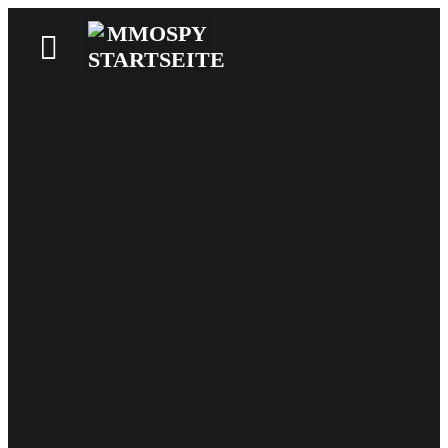
News
Reviews
Games
Videos
MMOwiki