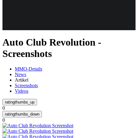
Weiteres
Auto Club Revolution -
Follow us
Screenshots
MMO-Details
News
Artikel
Screenshots
Videos
Anmelden
0
0