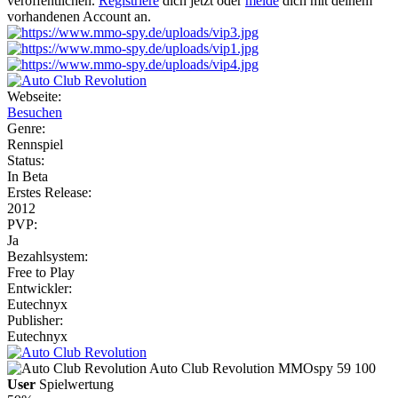
veröffentlichen.
Registriere
dich jetzt oder
melde
dich mit deinem
vorhandenen Account an.
Webseite:
Besuchen
Genre:
Rennspiel
Status:
In Beta
Erstes Release:
2012
PVP:
Ja
Bezahlsystem:
Free to Play
Entwickler:
Eutechnyx
Publisher:
Eutechnyx
Auto Club Revolution
MMOspy
59
100
User
Spielwertung