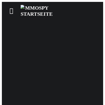
News
Reviews
Games
Videos
MMOwiki